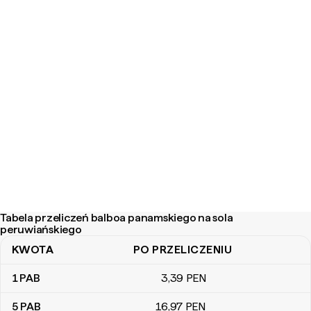
Tabela przeliczeń balboa panamskiego na sola
peruwiańskiego
KWOTA
PO PRZELICZENIU
Tabela przeliczeń balboa panamskiego na sola peruwiańskiego
1
PAB
3
,39
PEN
5
PAB
16
,97
PEN