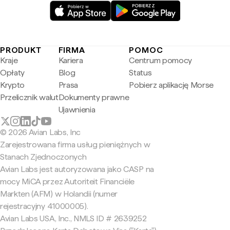
PRODUKT
FIRMA
POMOC
Kraje
Kariera
Centrum pomocy
Opłaty
Blog
Status
Krypto
Prasa
Pobierz aplikację Morse
Przelicznik walut
Dokumenty prawne
Ujawnienia
© 2026 Avian Labs, Inc
Zarejestrowana firma usług pieniężnych w
Stanach Zjednoczonych
Avian Labs jest autoryzowana jako CASP na
mocy MiCA przez Autoriteit Financiële
Markten (AFM) w Holandii (numer
rejestracyjny 41000005).
Avian Labs USA, Inc., NMLS ID # 2639252