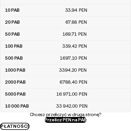
10
PAB
33
,94
PEN
20
PAB
67
,88
PEN
50
PAB
169
,71
PEN
100
PAB
339
,42
PEN
500
PAB
1697
,10
PEN
1000
PAB
3394
,20
PEN
2000
PAB
6788
,40
PEN
5000
PAB
16 971
,00
PEN
10 000
PAB
33 942
,00
PEN
Chcesz przeliczyć w drugą stronę?
Przelicz PEN na PAB
PŁATNOŚCI