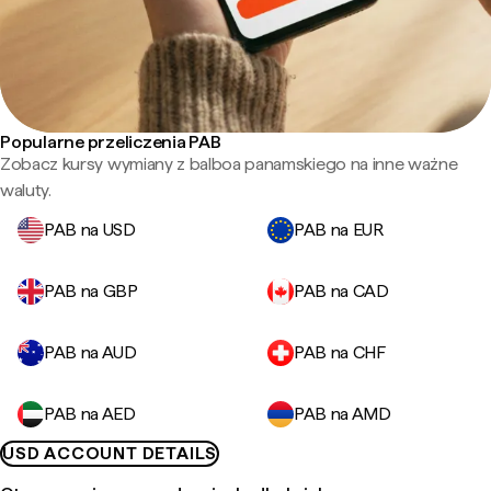
Popularne przeliczenia PAB
Zobacz kursy wymiany z balboa panamskiego na inne ważne
waluty.
PAB na USD
PAB na EUR
PAB na GBP
PAB na CAD
PAB na AUD
PAB na CHF
PAB na AED
PAB na AMD
USD ACCOUNT DETAILS