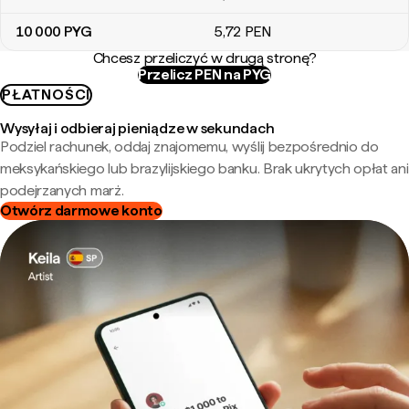
10 000
PYG
5
,72
PEN
Chcesz przeliczyć w drugą stronę?
Przelicz PEN na PYG
PŁATNOŚCI
Wysyłaj i odbieraj pieniądze w sekundach
Podziel rachunek, oddaj znajomemu, wyślij bezpośrednio do
meksykańskiego lub brazylijskiego banku. Brak ukrytych opłat ani
podejrzanych marż.
Otwórz darmowe konto