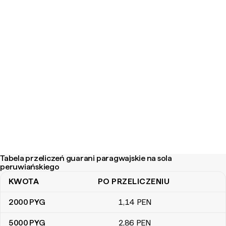
Tabela przeliczeń guarani paragwajskie na sola
peruwiańskiego
KWOTA
PO PRZELICZENIU
Tabela przeliczeń guarani paragwajskie na sola peruwiańskiego
2000
PYG
1
,14
PEN
5000
PYG
2
,86
PEN