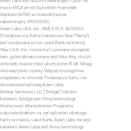
Avian Labs jest autoryzowana jako CASP na
mocy MiCA przez Autoriteit Financiële
Markten (AFM) w Holandii (numer
rejestracyjny 41000005).
Avian Labs USA, Inc., NMLS ID # 2639252
Przedpłacona Karta Debetowa Visa ("Karta")
jest wydawana przez Lead Bank na licencji
Visa U.S.A. Inc. i może być używana wszędzie
tam, gdzie akceptowana jest Visa. Aby złożyć
wniosek, musisz mieć ukończone 18 lat. Mogą
obowiązywać opłaty. Więcej szczegółów
znajdziesz w Umowie Posiadacza Karty i na
stronie internetowej Avian Labs.
Bridge Ventures LLC ("Bridge") nie jest
bankiem. Bridge jest firmą technologii
finansowej i Menedżerem Programu
odpowiedzialnym za zarządzanie i obsługę
Karty w imieniu Lead Bank. Avian Labs nie jest
bankiem. Avian Labs jest firmą technologii