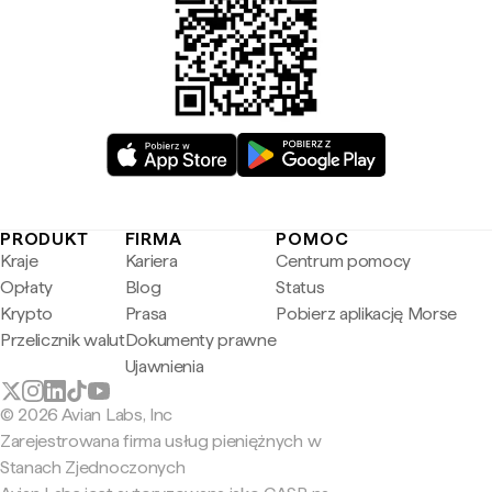
PRODUKT
FIRMA
POMOC
Kraje
Kariera
Centrum pomocy
Opłaty
Blog
Status
Krypto
Prasa
Pobierz aplikację Morse
Przelicznik walut
Dokumenty prawne
Ujawnienia
© 2026 Avian Labs, Inc
Zarejestrowana firma usług pieniężnych w
Stanach Zjednoczonych