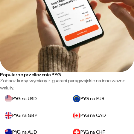
Popularne przeliczenia PYG
Zobacz kursy wymiany z guarani paragwajskie na inne ważne
waluty.
PYG na USD
PYG na EUR
PYG na GBP
PYG na CAD
PYG na AUD
PYG na CHF