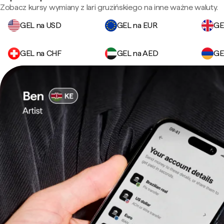
Zobacz kursy wymiany z lari gruzińskiego na inne ważne waluty.
GEL na USD
GEL na EUR
GE
GEL na CHF
GEL na AED
GE