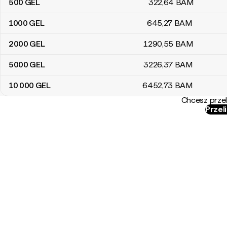
500
GEL
322
,64
BAM
1000
GEL
645
,27
BAM
2000
GEL
1290
,55
BAM
5000
GEL
3226
,37
BAM
10 000
GEL
6452
,73
BAM
Chcesz przel
Przel