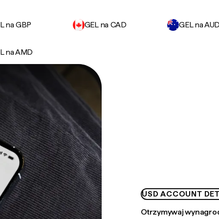
L na GBP
GEL na CAD
GEL na AU
L na AMD
USD ACCOUNT DET
Otrzymywaj wynagrod