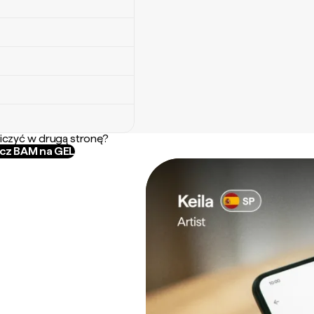
iczyć w drugą stronę?
icz BAM na GEL