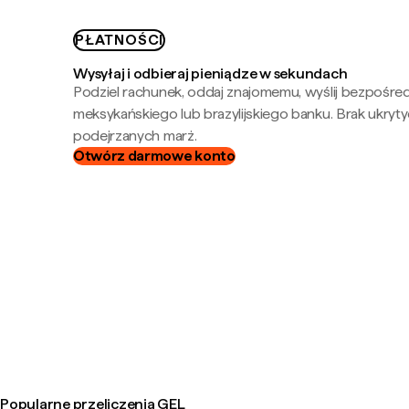
PŁATNOŚCI
Wysyłaj i odbieraj pieniądze w sekundach
Podziel rachunek, oddaj znajomemu, wyślij bezpośre
meksykańskiego lub brazylijskiego banku. Brak ukryty
podejrzanych marż.
Otwórz darmowe konto
Popularne przeliczenia GEL