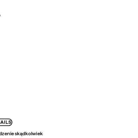
D
AILS
zenie skądkolwiek