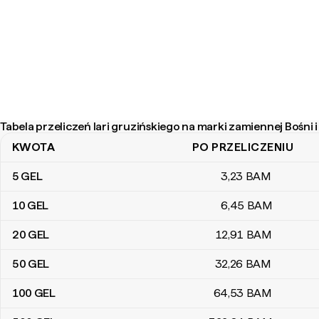
Tabela przeliczeń lari gruzińskiego na marki zamiennej Bośni
KWOTA
PO PRZELICZENIU
Tabela przeliczeń lari gruzińskiego na marki zamiennej Bośni i H
5
GEL
3
,23
BAM
10
GEL
6
,45
BAM
20
GEL
12
,91
BAM
50
GEL
32
,26
BAM
100
GEL
64
,53
BAM