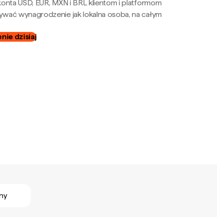
onta USD, EUR, MXN i BRL klientom i platformom
wać wynagrodzenie jak lokalna osoba, na całym
ie dzisiaj
ny