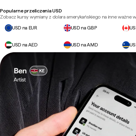
Popularne przeliczenia USD
Zobacz kursy wymiany z dolara amerykańskiego na inne ważne wa
USD na EUR
USD na GBP
US
USD na AED
USD na AMD
US