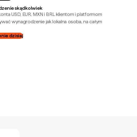
zenie skądkolwiek
onta USD, EUR, MXN i BRL klientom i platformom
wać wynagrodzenie jak lokalna osoba, na całym
ie dzisiaj