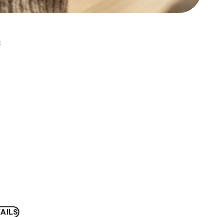
F
AILS