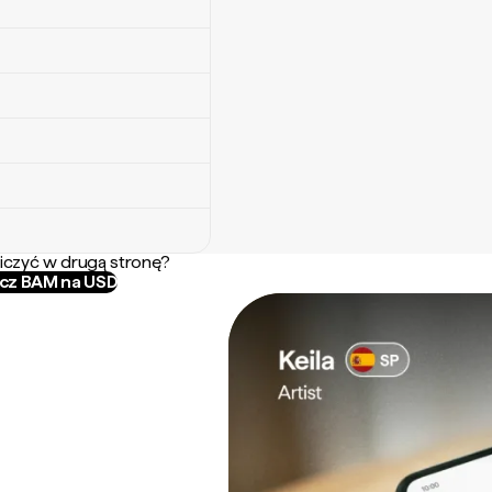
iczyć w drugą stronę?
icz BAM na USD