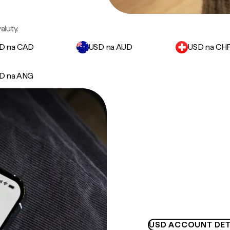
luty.
D na CAD
USD na AUD
USD na CH
D na ANG
USD ACCOUNT DET