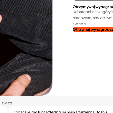
Otrzymywaj wynagrod
Udostępnij szczegóły k
płacowym, aby otrzymy
świecie.
Otrzymaj wynagrodzen
 świata.
Zobacz kursy funt szterling na marka zamienna Bośni i