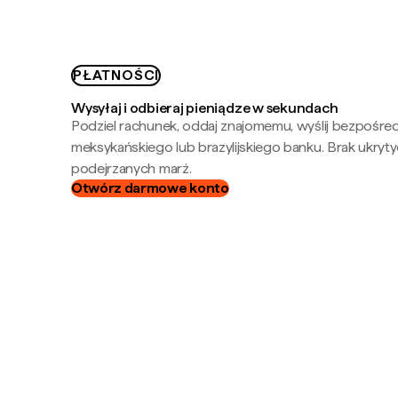
PŁATNOŚCI
Wysyłaj i odbieraj pieniądze w sekundach
Podziel rachunek, oddaj znajomemu, wyślij bezpośre
meksykańskiego lub brazylijskiego banku. Brak ukryty
podejrzanych marż.
Otwórz darmowe konto