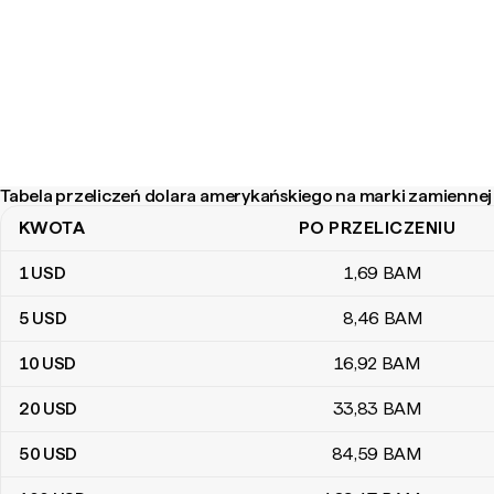
Tabela przeliczeń dolara amerykańskiego na marki zamiennej
KWOTA
PO PRZELICZENIU
Tabela przeliczeń dolara amerykańskiego na marki zamiennej Boś
1
USD
1
,69
BAM
5
USD
8
,46
BAM
10
USD
16
,92
BAM
20
USD
33
,83
BAM
50
USD
84
,59
BAM