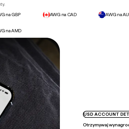
ty.
G na GBP
AWG na CAD
AWG na A
G na AMD
USD ACCOUNT DET
Otrzymywaj wynagrod