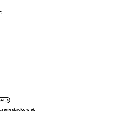
UD
AILS
zenie skądkolwiek