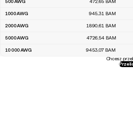
500
AWG
472
,65
BAM
1000
AWG
945
,31
BAM
2000
AWG
1890
,61
BAM
5000
AWG
4726
,54
BAM
10 000
AWG
9453
,07
BAM
Chcesz przel
Przel