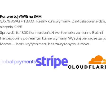
Konwertuj AWG na BAM
1,0579 AWG ≈ 1 BAM · Realny kurs wymiany
·
Zaktualizowane dziś,
sierpnia, 21:25
Sprawdź, ile 1800 florin arubański warte marka zamienna Bośni i
Hercegowiny po realnym kursie wymiany. Wysyłaj pieniądze za 
Morse — bez ukrytych marż, bez zawyżonych kursów.