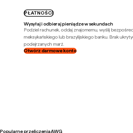
PŁATNOŚCI
Wysyłaj i odbieraj pieniądze w sekundach
Podziel rachunek, oddaj znajomemu, wyślij bezpośre
meksykańskiego lub brazylijskiego banku. Brak ukryty
podejrzanych marż.
Otwórz darmowe konto
Popularne przeliczenia AWG