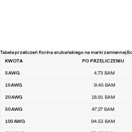
Tabela przeliczeń florina arubańskiego na marki zamiennej B
KWOTA
PO PRZELICZENIU
Tabela przeliczeń florina arubańskiego na marki zamiennej Bośni
5
AWG
4
,73
BAM
10
AWG
9
,45
BAM
20
AWG
18
,91
BAM
50
AWG
47
,27
BAM
100
AWG
94
,53
BAM