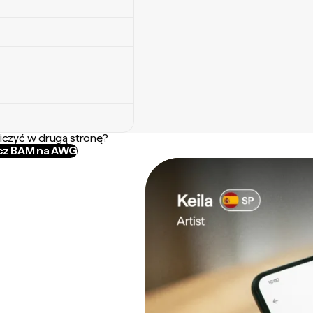
iczyć w drugą stronę?
icz BAM na AWG