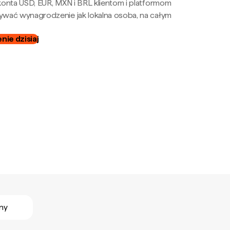
onta USD, EUR, MXN i BRL klientom i platformom
wać wynagrodzenie jak lokalna osoba, na całym
ie dzisiaj
ny