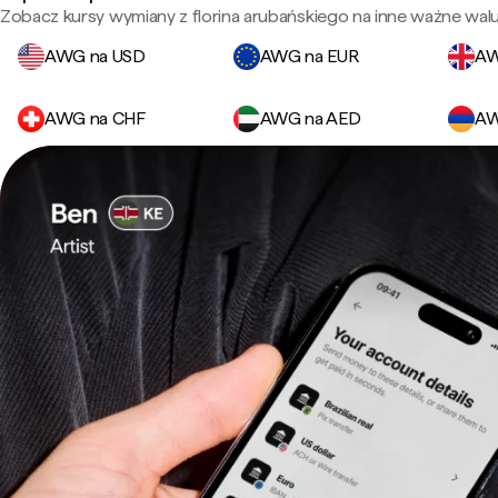
Zobacz kursy wymiany z florina arubańskiego na inne ważne walu
AWG na USD
AWG na EUR
AW
AWG na CHF
AWG na AED
AW