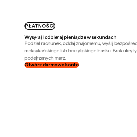
PŁATNOŚCI
Wysyłaj i odbieraj pieniądze w sekundach
Podziel rachunek, oddaj znajomemu, wyślij bezpośre
meksykańskiego lub brazylijskiego banku. Brak ukryty
podejrzanych marż.
Otwórz darmowe konto