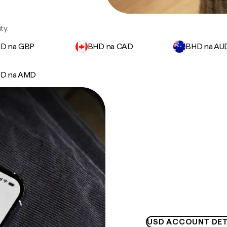
ty.
D na GBP
BHD na CAD
BHD na AU
D na AMD
USD ACCOUNT DET