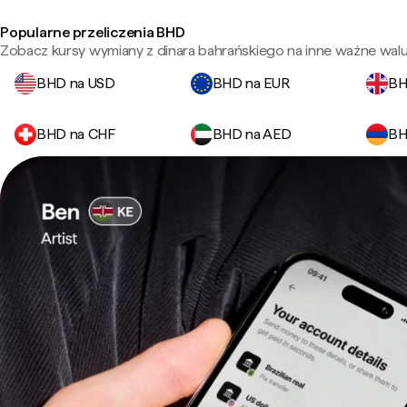
Popularne przeliczenia BHD
Zobacz kursy wymiany z dinara bahrańskiego na inne ważne walu
BHD na USD
BHD na EUR
BH
BHD na CHF
BHD na AED
BH