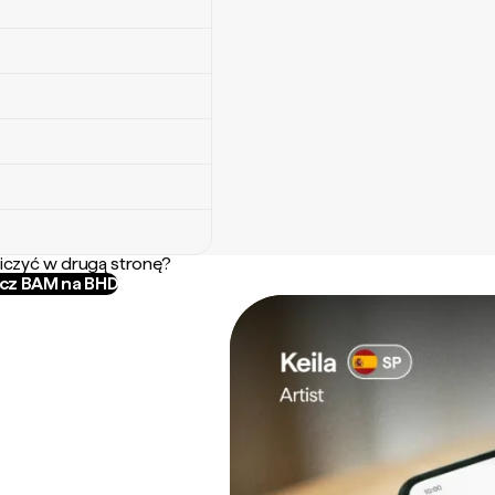
iczyć w drugą stronę?
icz BAM na BHD