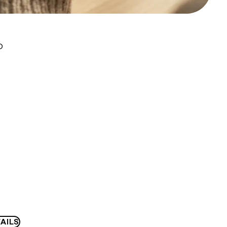
D
AILS