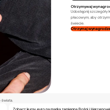
Otrzymywaj wynagrod
Udostępnij szczegóły k
płacowym, aby otrzymy
świecie.
Otrzymaj wynagrodzen
 świata.
Zobacz kursy euro na marka zamienna Bośni i Hercegowi