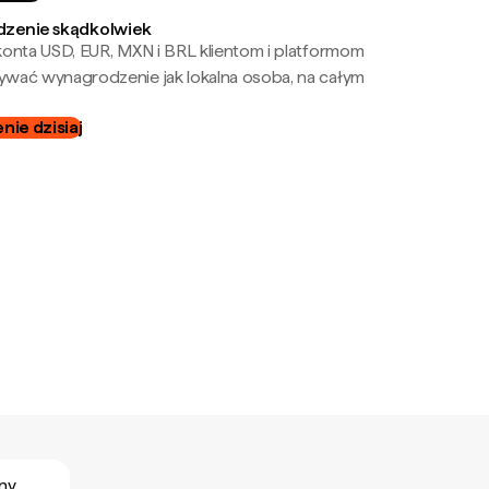
zenie skądkolwiek
onta USD, EUR, MXN i BRL klientom i platformom
wać wynagrodzenie jak lokalna osoba, na całym
ie dzisiaj
ny