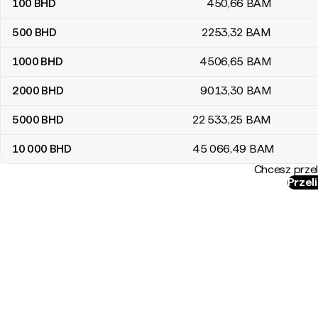
100
BHD
450
,66
BAM
500
BHD
2253
,32
BAM
1000
BHD
4506
,65
BAM
2000
BHD
9013
,30
BAM
5000
BHD
22 533
,25
BAM
10 000
BHD
45 066
,49
BAM
Chcesz przel
Przel