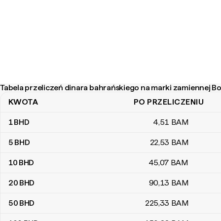
Tabela przeliczeń dinara bahrańskiego na marki zamiennej Bo
KWOTA
PO PRZELICZENIU
Tabela przeliczeń dinara bahrańskiego na marki zamiennej Bośni 
1
BHD
4
,51
BAM
5
BHD
22
,53
BAM
10
BHD
45
,07
BAM
20
BHD
90
,13
BAM
50
BHD
225
,33
BAM