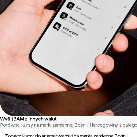
Wyślij BAM z innych walut
Porównaj kursy na marki zamiennej Bośni i Hercegowiny z całego
Zobacz kursy dolar amerykański na marka zamienna Bośni i