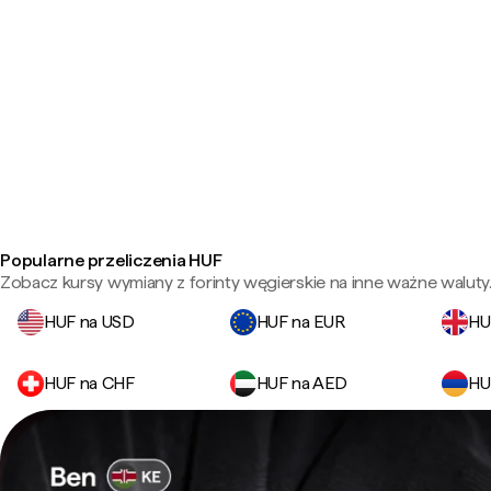
Popularne przeliczenia HUF
Zobacz kursy wymiany z forinty węgierskie na inne ważne waluty
HUF na USD
HUF na EUR
HU
HUF na CHF
HUF na AED
HU