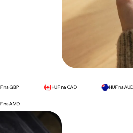
.
F na GBP
HUF na CAD
HUF na AU
F na AMD