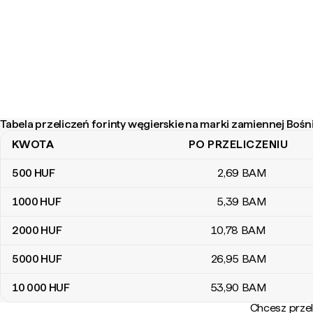
Tabela przeliczeń forinty węgierskie na marki zamiennej Bośn
KWOTA
PO PRZELICZENIU
Tabela przeliczeń forinty węgierskie na marki zamiennej Bośni i 
500
HUF
2
,69
BAM
1000
HUF
5
,39
BAM
2000
HUF
10
,78
BAM
5000
HUF
26
,95
BAM
10 000
HUF
53
,90
BAM
Chcesz przel