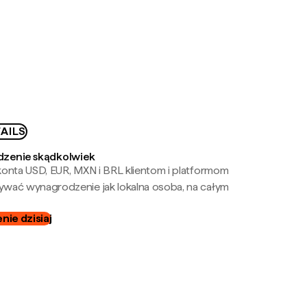
AILS
zenie skądkolwiek
onta USD, EUR, MXN i BRL klientom i platformom
wać wynagrodzenie jak lokalna osoba, na całym
ie dzisiaj