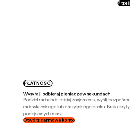
Przel
PŁATNOŚCI
Wysyłaj i odbieraj pieniądze w sekundach
Podziel rachunek, oddaj znajomemu, wyślij bezpośre
meksykańskiego lub brazylijskiego banku. Brak ukryty
podejrzanych marż.
Otwórz darmowe konto