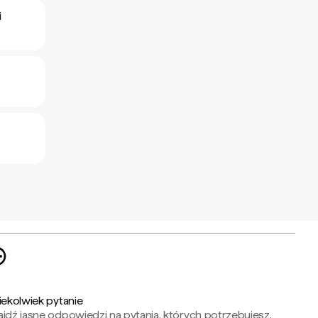
i
iekolwiek pytanie
jdź jasne odpowiedzi na pytania, których potrzebujesz,