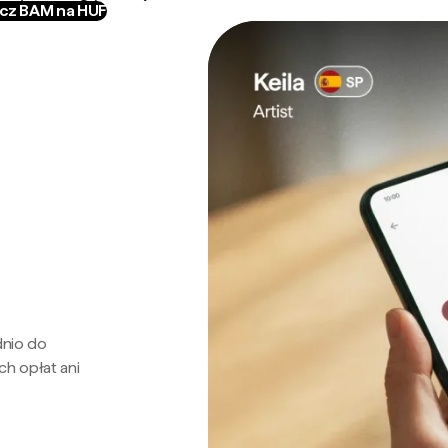
icz BAM na HUF
dnio do
ch opłat ani