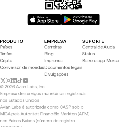
PRODUTO
EMPRESA
SUPORTE
Países
Carreiras
Central de Ajuda
Tarifas
Blog
Status
Cripto
Imprensa
Baixe o app Morse
Conversor de moedas
Documentos legais
Divulgações
© 2026 Avian Labs, Inc
Empresa de serviços monetários registrada
nos Estados Unidos
Avian Labs é autorizada como CASP sob o
MiCA pela Autoriteit Financiële Markten (AFM)
nos Países Baixos (número de registro