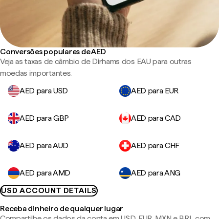
Conversões populares de AED
Veja as taxas de câmbio de Dirhams dos EAU para outras
moedas importantes.
AED para USD
AED para EUR
AED para GBP
AED para CAD
AED para AUD
AED para CHF
AED para AMD
AED para ANG
USD ACCOUNT DETAILS
Receba dinheiro de qualquer lugar
Compartilhe os dados da conta em USD, EUR, MXN e BRL com