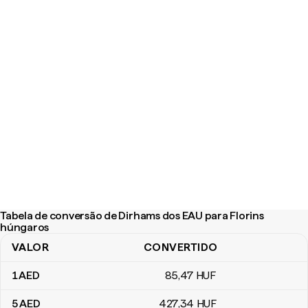
Tabela de conversão de Dirhams dos EAU para Florins
húngaros
VALOR
CONVERTIDO
Tabela de conversão de Dirhams dos EAU para Florins húngaros
1
AED
85
,47
HUF
5
AED
427
,34
HUF