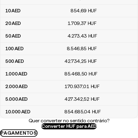
10
AED
854
,69
HUF
20
AED
1.709
,37
HUF
50
AED
4.273
,43
HUF
100
AED
8.546
,85
HUF
500
AED
42.734
,25
HUF
1.000
AED
85.468
,50
HUF
2.000
AED
170.937
,01
HUF
5.000
AED
427.342
,52
HUF
10.000
AED
854.685
,04
HUF
Quer converter no sentido contrário?
Converter HUF para AED
PAGAMENTOS