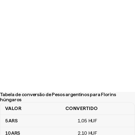
Tabela de conversão de Pesos argentinos para Florins
húngaros
VALOR
CONVERTIDO
Tabela de conversão de Pesos argentinos para Florins húngaros
5
ARS
1
,05
HUF
10
ARS
2
,10
HUF