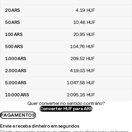
20
ARS
4
,19
HUF
50
ARS
10
,48
HUF
100
ARS
20
,95
HUF
500
ARS
104
,76
HUF
1.000
ARS
209
,52
HUF
2.000
ARS
419
,03
HUF
5.000
ARS
1.047
,58
HUF
10.000
ARS
2.095
,16
HUF
Quer converter no sentido contrário?
Converter HUF para ARS
PAGAMENTOS
Envie e receba dinheiro em segundos
Divida uma conta, pague um amigo, envie direto para um banco