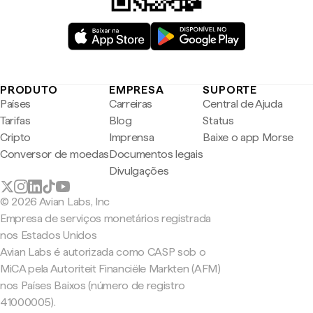
PRODUTO
EMPRESA
SUPORTE
Países
Carreiras
Central de Ajuda
Tarifas
Blog
Status
Cripto
Imprensa
Baixe o app Morse
Conversor de moedas
Documentos legais
Divulgações
© 2026 Avian Labs, Inc
Empresa de serviços monetários registrada
nos Estados Unidos
Avian Labs é autorizada como CASP sob o
MiCA pela Autoriteit Financiële Markten (AFM)
nos Países Baixos (número de registro
41000005).