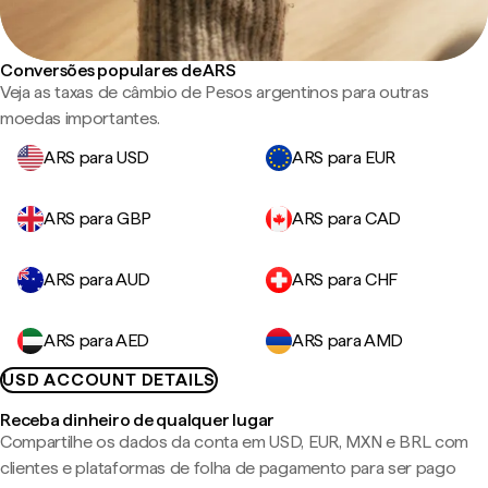
Conversões populares de ARS
Veja as taxas de câmbio de Pesos argentinos para outras
moedas importantes.
ARS para USD
ARS para EUR
ARS para GBP
ARS para CAD
ARS para AUD
ARS para CHF
ARS para AED
ARS para AMD
USD ACCOUNT DETAILS
Receba dinheiro de qualquer lugar
Compartilhe os dados da conta em USD, EUR, MXN e BRL com
clientes e plataformas de folha de pagamento para ser pago