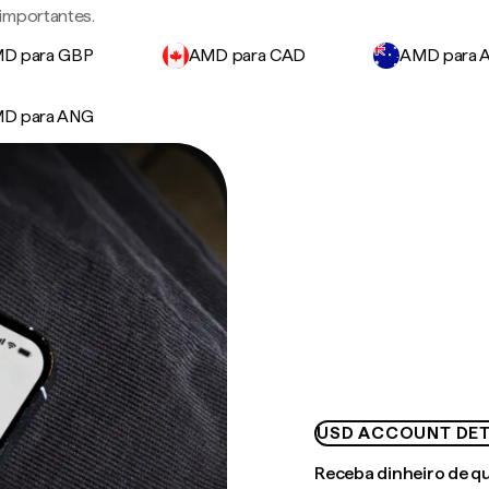
importantes.
D para GBP
AMD para CAD
AMD para 
D para ANG
USD ACCOUNT DET
Receba dinheiro de q