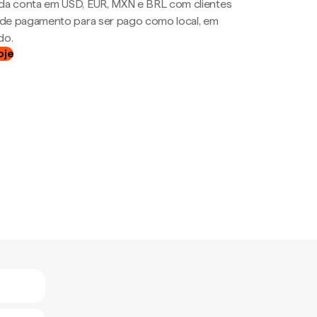
da conta em USD, EUR, MXN e BRL com clientes
a de pagamento para ser pago como local, em
do.
oje