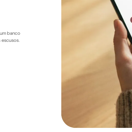
a um banco
s escusos.