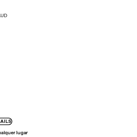
AUD
AILS
ualquer lugar