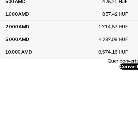
500
AMD
428
,71
HUF
1.000
AMD
857
,42
HUF
2.000
AMD
1.714
,83
HUF
5.000
AMD
4.287
,08
HUF
10.000
AMD
8.574
,16
HUF
Quer converte
Convert