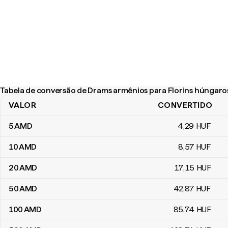
Tabela de conversão de Drams armênios para Florins húngaro
VALOR
CONVERTIDO
Tabela de conversão de Drams armênios para Florins húngaros
5
AMD
4
,29
HUF
10
AMD
8
,57
HUF
20
AMD
17
,15
HUF
50
AMD
42
,87
HUF
100
AMD
85
,74
HUF