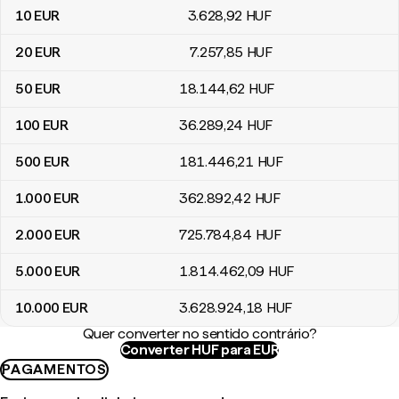
10
EUR
3.628
,92
HUF
20
EUR
7.257
,85
HUF
50
EUR
18.144
,62
HUF
100
EUR
36.289
,24
HUF
500
EUR
181.446
,21
HUF
1.000
EUR
362.892
,42
HUF
2.000
EUR
725.784
,84
HUF
5.000
EUR
1.814.462
,09
HUF
10.000
EUR
3.628.924
,18
HUF
Quer converter no sentido contrário?
Converter HUF para EUR
PAGAMENTOS