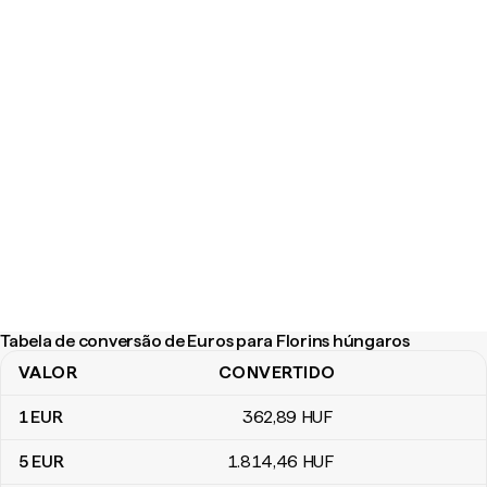
Tabela de conversão de Euros para Florins húngaros
VALOR
CONVERTIDO
Tabela de conversão de Euros para Florins húngaros
1
EUR
362
,89
HUF
5
EUR
1.814
,46
HUF