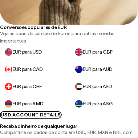
Conversões populares de EUR
Veja as taxas de câmbio de Euros para outras moedas
importantes.
EUR para USD
EUR para GBP
EUR para CAD
EUR para AUD
EUR para CHF
EUR para AED
EUR para AMD
EUR para ANG
USD ACCOUNT DETAILS
Receba dinheiro de qualquer lugar
Compartilhe os dados da conta em USD, EUR, MXN e BRL com