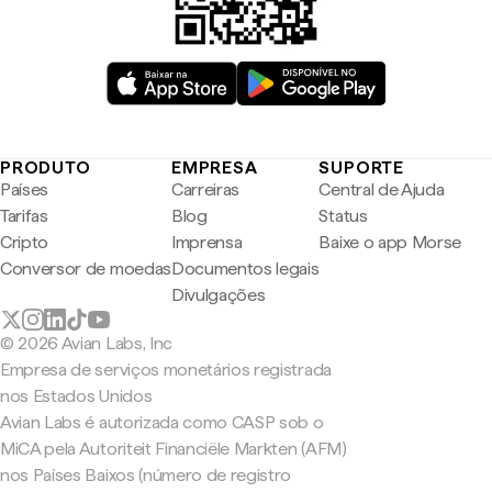
PRODUTO
EMPRESA
SUPORTE
Países
Carreiras
Central de Ajuda
Tarifas
Blog
Status
Cripto
Imprensa
Baixe o app Morse
Conversor de moedas
Documentos legais
Divulgações
© 2026 Avian Labs, Inc
Empresa de serviços monetários registrada
nos Estados Unidos
Avian Labs é autorizada como CASP sob o
MiCA pela Autoriteit Financiële Markten (AFM)
nos Países Baixos (número de registro