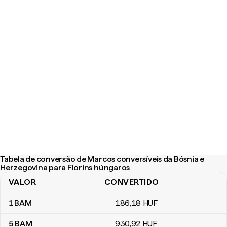
Tabela de conversão de Marcos conversíveis da Bósnia e
Herzegovina para Florins húngaros
VALOR
CONVERTIDO
Tabela de conversão de Marcos conversíveis da Bósnia e Herzeg
1
BAM
186
,18
HUF
5
BAM
930
,92
HUF