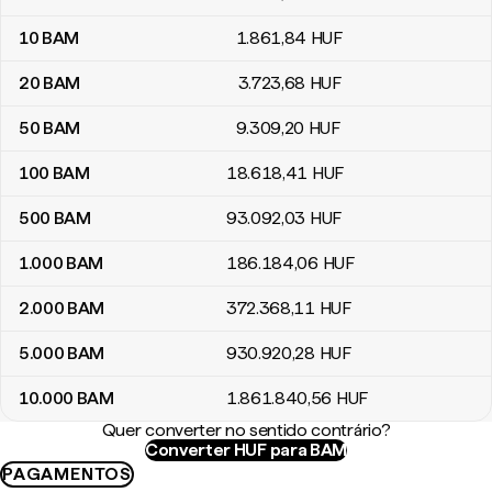
10
BAM
1.861
,84
HUF
20
BAM
3.723
,68
HUF
50
BAM
9.309
,20
HUF
100
BAM
18.618
,41
HUF
500
BAM
93.092
,03
HUF
1.000
BAM
186.184
,06
HUF
2.000
BAM
372.368
,11
HUF
5.000
BAM
930.920
,28
HUF
10.000
BAM
1.861.840
,56
HUF
Quer converter no sentido contrário?
Converter HUF para BAM
PAGAMENTOS