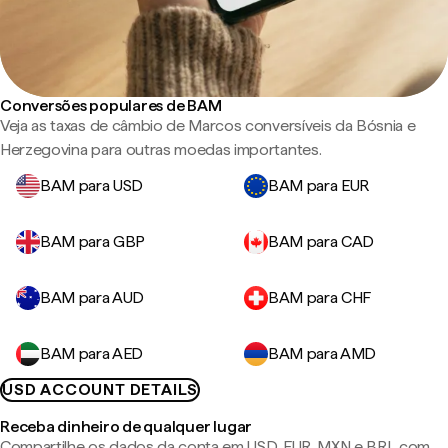
Conversões populares de BAM
Veja as taxas de câmbio de Marcos conversíveis da Bósnia e
Herzegovina para outras moedas importantes.
BAM para USD
BAM para EUR
BAM para GBP
BAM para CAD
BAM para AUD
BAM para CHF
BAM para AED
BAM para AMD
USD ACCOUNT DETAILS
Receba dinheiro de qualquer lugar
Compartilhe os dados da conta em USD, EUR, MXN e BRL com