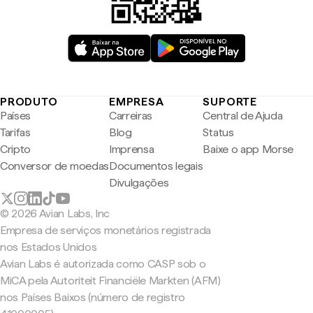
PRODUTO
EMPRESA
SUPORTE
Países
Carreiras
Central de Ajuda
Tarifas
Blog
Status
Cripto
Imprensa
Baixe o app Morse
Conversor de moedas
Documentos legais
Divulgações
© 2026 Avian Labs, Inc
Empresa de serviços monetários registrada
nos Estados Unidos
Avian Labs é autorizada como CASP sob o
MiCA pela Autoriteit Financiële Markten (AFM)
nos Países Baixos (número de registro