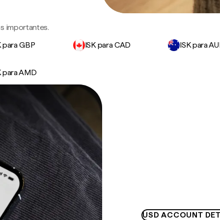
s importantes.
K para GBP
ISK para CAD
ISK para A
K para AMD
USD ACCOUNT DET