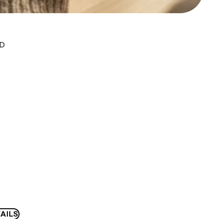
UD
AILS