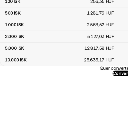
100
ISK
256
,35
HUF
500
ISK
1.281
,76
HUF
1.000
ISK
2.563
,52
HUF
2.000
ISK
5.127
,03
HUF
5.000
ISK
12.817
,58
HUF
10.000
ISK
25.635
,17
HUF
Quer converte
Conver