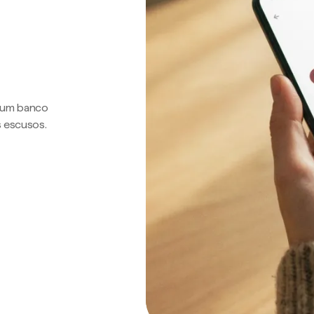
a um banco
s escusos.