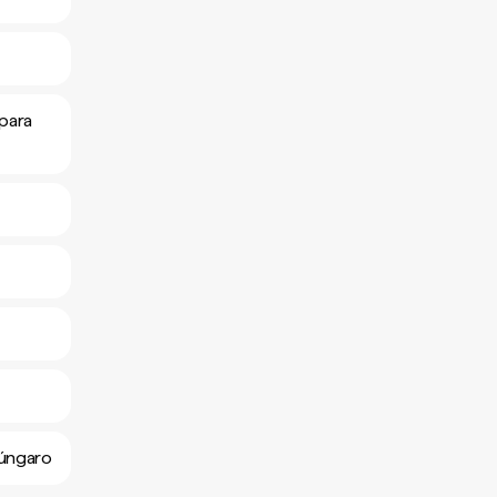
 para
húngaro