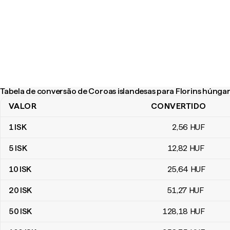
Tabela de conversão de Coroas islandesas para Florins húnga
VALOR
CONVERTIDO
Tabela de conversão de Coroas islandesas para Florins húngaro
1
ISK
2
,56
HUF
5
ISK
12
,82
HUF
10
ISK
25
,64
HUF
20
ISK
51
,27
HUF
50
ISK
128
,18
HUF