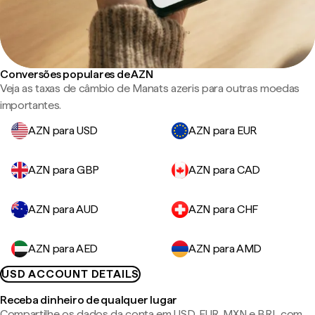
Conversões populares de AZN
Veja as taxas de câmbio de Manats azeris para outras moedas
importantes.
AZN para USD
AZN para EUR
AZN para GBP
AZN para CAD
AZN para AUD
AZN para CHF
AZN para AED
AZN para AMD
USD ACCOUNT DETAILS
Receba dinheiro de qualquer lugar
Compartilhe os dados da conta em USD, EUR, MXN e BRL com