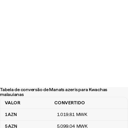
Tabela de conversão de Manats azeris para Kwachas
malauianas
VALOR
CONVERTIDO
Tabela de conversão de Manats azeris para Kwachas malauianas
1
AZN
1.019
,81
MWK
5
AZN
5.099
,04
MWK