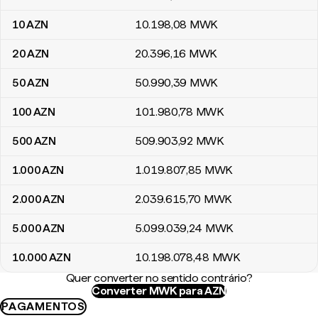
10
AZN
10.198
,08
MWK
20
AZN
20.396
,16
MWK
50
AZN
50.990
,39
MWK
100
AZN
101.980
,78
MWK
500
AZN
509.903
,92
MWK
1.000
AZN
1.019.807
,85
MWK
2.000
AZN
2.039.615
,70
MWK
5.000
AZN
5.099.039
,24
MWK
10.000
AZN
10.198.078
,48
MWK
Quer converter no sentido contrário?
Converter MWK para AZN
PAGAMENTOS