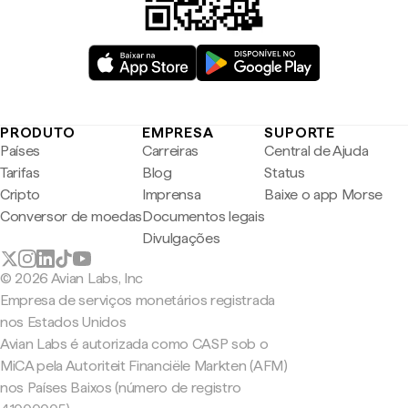
PRODUTO
EMPRESA
SUPORTE
Países
Carreiras
Central de Ajuda
Tarifas
Blog
Status
Cripto
Imprensa
Baixe o app Morse
Conversor de moedas
Documentos legais
Divulgações
© 2026 Avian Labs, Inc
Empresa de serviços monetários registrada
nos Estados Unidos
Avian Labs é autorizada como CASP sob o
MiCA pela Autoriteit Financiële Markten (AFM)
nos Países Baixos (número de registro