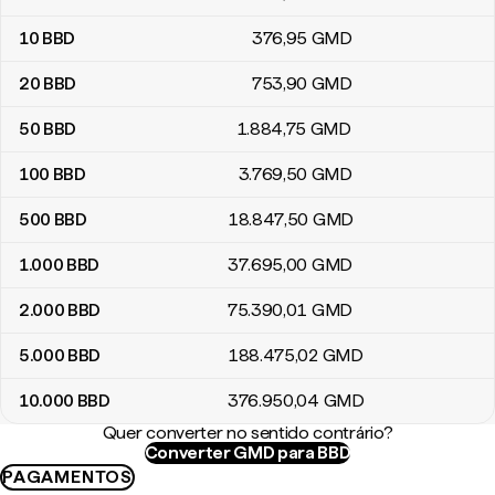
10
BBD
376
,95
GMD
20
BBD
753
,90
GMD
50
BBD
1.884
,75
GMD
100
BBD
3.769
,50
GMD
500
BBD
18.847
,50
GMD
1.000
BBD
37.695
,00
GMD
2.000
BBD
75.390
,01
GMD
5.000
BBD
188.475
,02
GMD
10.000
BBD
376.950
,04
GMD
Quer converter no sentido contrário?
Converter GMD para BBD
PAGAMENTOS