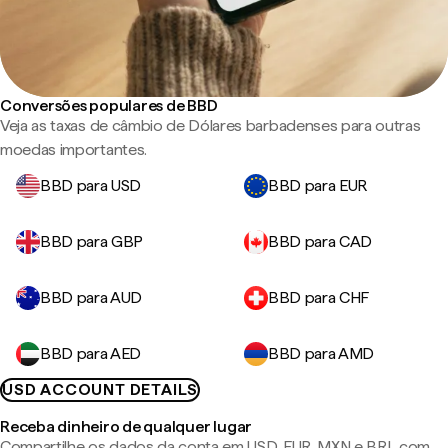
Conversões populares de BBD
Veja as taxas de câmbio de Dólares barbadenses para outras
moedas importantes.
BBD para USD
BBD para EUR
BBD para GBP
BBD para CAD
BBD para AUD
BBD para CHF
BBD para AED
BBD para AMD
USD ACCOUNT DETAILS
Receba dinheiro de qualquer lugar
Compartilhe os dados da conta em USD, EUR, MXN e BRL com