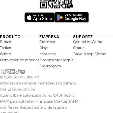
PRODUTO
EMPRESA
SUPORTE
Países
Carreiras
Central de Ajuda
Tarifas
Blog
Status
Cripto
Imprensa
Baixe o app Morse
Conversor de moedas
Documentos legais
Divulgações
© 2026 Avian Labs, Inc
Empresa de serviços monetários registrada
nos Estados Unidos
Avian Labs é autorizada como CASP sob o
MiCA pela Autoriteit Financiële Markten (AFM)
nos Países Baixos (número de registro