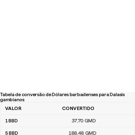
Tabela de conversão de Dólares barbadenses para Dalasis
gambianos
VALOR
CONVERTIDO
Tabela de conversão de Dólares barbadenses para Dalasis gamb
1
BBD
37
,70
GMD
5
BBD
188
,48
GMD