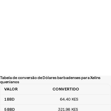
Tabela de conversão de Dólares barbadenses para Xelins
quenianos
VALOR
CONVERTIDO
Tabela de conversão de Dólares barbadenses para Xelins quenia
1
BBD
64
,40
KES
5
BBD
321
,98
KES