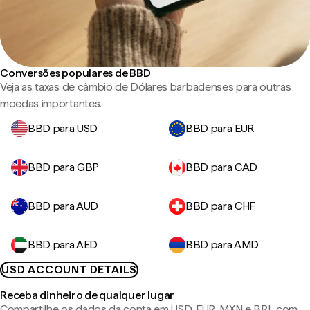
Conversões populares de BBD
Veja as taxas de câmbio de Dólares barbadenses para outras
moedas importantes.
BBD para USD
BBD para EUR
BBD para GBP
BBD para CAD
BBD para AUD
BBD para CHF
BBD para AED
BBD para AMD
USD ACCOUNT DETAILS
Receba dinheiro de qualquer lugar
Compartilhe os dados da conta em USD, EUR, MXN e BRL com