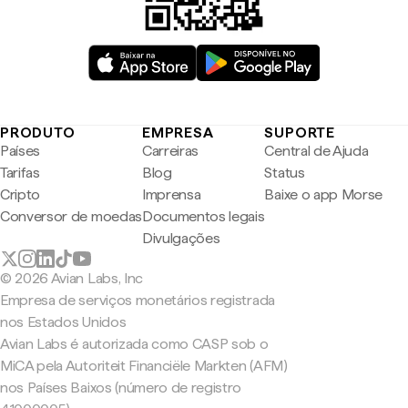
PRODUTO
EMPRESA
SUPORTE
Países
Carreiras
Central de Ajuda
Tarifas
Blog
Status
Cripto
Imprensa
Baixe o app Morse
Conversor de moedas
Documentos legais
Divulgações
© 2026 Avian Labs, Inc
Empresa de serviços monetários registrada
nos Estados Unidos
Avian Labs é autorizada como CASP sob o
MiCA pela Autoriteit Financiële Markten (AFM)
nos Países Baixos (número de registro