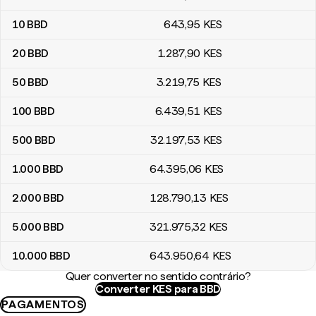
10
BBD
643
,95
KES
20
BBD
1.287
,90
KES
50
BBD
3.219
,75
KES
100
BBD
6.439
,51
KES
500
BBD
32.197
,53
KES
1.000
BBD
64.395
,06
KES
2.000
BBD
128.790
,13
KES
5.000
BBD
321.975
,32
KES
10.000
BBD
643.950
,64
KES
Quer converter no sentido contrário?
Converter KES para BBD
PAGAMENTOS