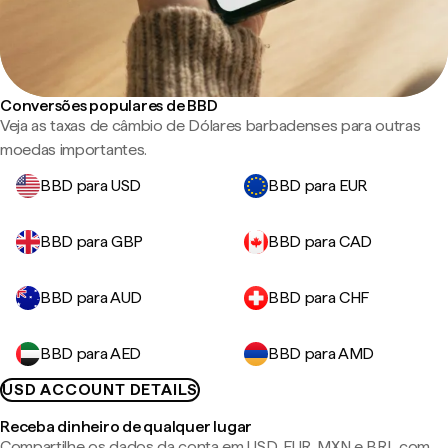
Conversões populares de BBD
Veja as taxas de câmbio de Dólares barbadenses para outras
moedas importantes.
BBD para USD
BBD para EUR
BBD para GBP
BBD para CAD
BBD para AUD
BBD para CHF
BBD para AED
BBD para AMD
USD ACCOUNT DETAILS
Receba dinheiro de qualquer lugar
Compartilhe os dados da conta em USD, EUR, MXN e BRL com