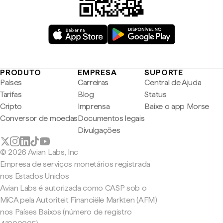
PRODUTO
EMPRESA
SUPORTE
Países
Carreiras
Central de Ajuda
Tarifas
Blog
Status
Cripto
Imprensa
Baixe o app Morse
Conversor de moedas
Documentos legais
Divulgações
© 2026 Avian Labs, Inc
Empresa de serviços monetários registrada
nos Estados Unidos
Avian Labs é autorizada como CASP sob o
MiCA pela Autoriteit Financiële Markten (AFM)
nos Países Baixos (número de registro