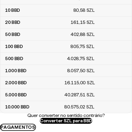
10
BBD
80
,58
SZL
20
BBD
161
,15
SZL
50
BBD
402
,88
SZL
100
BBD
805
,75
SZL
500
BBD
4.028
,75
SZL
1.000
BBD
8.057
,50
SZL
2.000
BBD
16.115
,00
SZL
5.000
BBD
40.287
,51
SZL
10.000
BBD
80.575
,02
SZL
Quer converter no sentido contrário?
Converter SZL para BBD
PAGAMENTOS