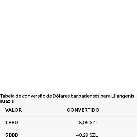
Tabela de conversão de Dólares barbadenses para Lilangenis
suazis
VALOR
CONVERTIDO
Tabela de conversão de Dólares barbadenses para Lilangenis sua
1
BBD
8
,06
SZL
5
BBD
40
,29
SZL