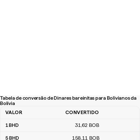
Tabela de conversão de Dinares bareinitas para Bolivianos da
Bolívia
VALOR
CONVERTIDO
Tabela de conversão de Dinares bareinitas para Bolivianos da Bolí
1
BHD
31
,62
BOB
5
BHD
158
,11
BOB