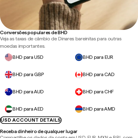
Conversões populares de BHD
Veja as taxas de câmbio de Dinares bareinitas para outras
moedas importantes.
BHD para USD
BHD para EUR
BHD para GBP
BHD para CAD
BHD para AUD
BHD para CHF
BHD para AED
BHD para AMD
USD ACCOUNT DETAILS
Receba dinheiro de qualquer lugar
Compartilhe os dados da conta em USD, EUR, MXN e BRL com