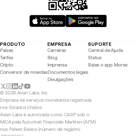
PRODUTO
EMPRESA
SUPORTE
Países
Carreiras
Central de Ajuda
Tarifas
Blog
Status
Cripto
Imprensa
Baixe o app Morse
Conversor de moedas
Documentos legais
Divulgações
© 2026 Avian Labs, Inc
Empresa de serviços monetários registrada
nos Estados Unidos
Avian Labs é autorizada como CASP sob o
MiCA pela Autoriteit Financiële Markten (AFM)
nos Países Baixos (número de registro