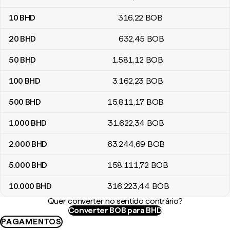
10
BHD
316
,22
BOB
20
BHD
632
,45
BOB
50
BHD
1.581
,12
BOB
100
BHD
3.162
,23
BOB
500
BHD
15.811
,17
BOB
1.000
BHD
31.622
,34
BOB
2.000
BHD
63.244
,69
BOB
5.000
BHD
158.111
,72
BOB
10.000
BHD
316.223
,44
BOB
Quer converter no sentido contrário?
Converter BOB para BHD
PAGAMENTOS