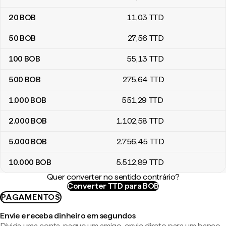
20
BOB
11
,03
TTD
50
BOB
27
,56
TTD
100
BOB
55
,13
TTD
500
BOB
275
,64
TTD
1.000
BOB
551
,29
TTD
2.000
BOB
1.102
,58
TTD
5.000
BOB
2.756
,45
TTD
10.000
BOB
5.512
,89
TTD
Quer converter no sentido contrário?
Converter TTD para BOB
PAGAMENTOS
Envie e receba dinheiro em segundos
Divida uma conta, pague um amigo, envie direto para um banco