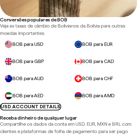
Conversões populares de BOB
Veja as taxas de câmbio de Bolivianos da Bolívia para outras
moedas importantes.
BOB para USD
BOB para EUR
BOB para GBP
BOB para CAD
BOB para AUD
BOB para CHF
BOB para AED
BOB para AMD
USD ACCOUNT DETAILS
Receba dinheiro de qualquer lugar
Compartilhe os dados da conta em USD, EUR, MXN e BRL com
clientes e plataformas de folha de pagamento para ser pago