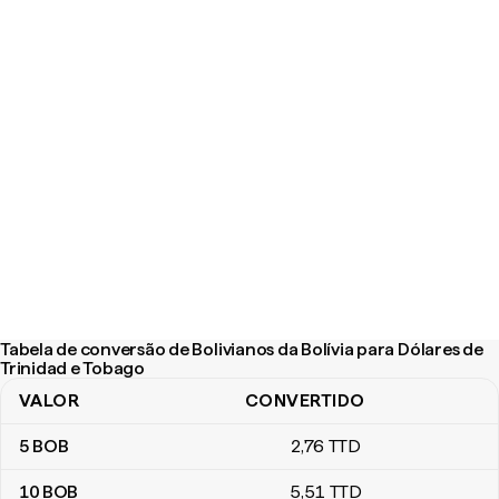
Tabela de conversão de Bolivianos da Bolívia para Dólares de
Trinidad e Tobago
VALOR
CONVERTIDO
Tabela de conversão de Bolivianos da Bolívia para Dólares de Tr
5
BOB
2
,76
TTD
10
BOB
5
,51
TTD