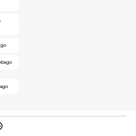
e
ago
Tobago
bago