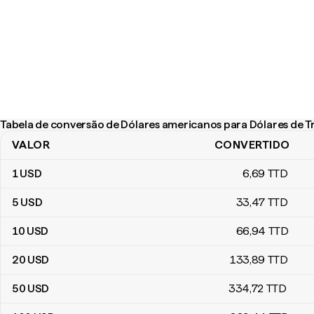
Tabela de conversão de Dólares americanos para Dólares de T
VALOR
CONVERTIDO
Tabela de conversão de Dólares americanos para Dólares de Tri
1
USD
6
,69
TTD
5
USD
33
,47
TTD
10
USD
66
,94
TTD
20
USD
133
,89
TTD
50
USD
334
,72
TTD