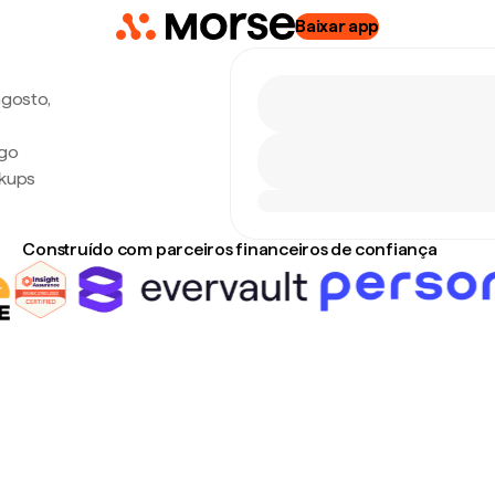
Baixar app
agosto,
ago
rkups
Construído com parceiros financeiros de confiança