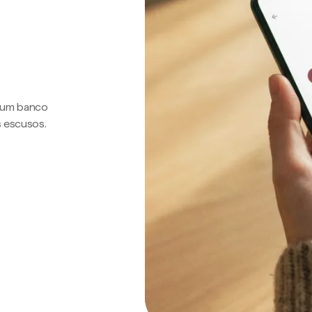
a um banco
s escusos.