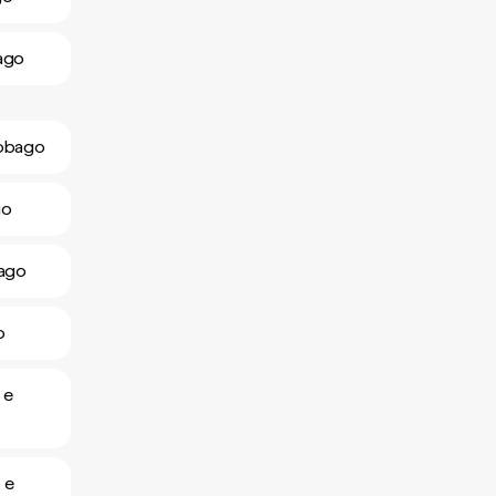
bago
Tobago
go
bago
o
 e
 e