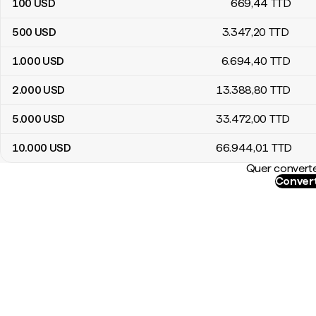
100
USD
669
,44
TTD
500
USD
3.347
,20
TTD
1.000
USD
6.694
,40
TTD
2.000
USD
13.388
,80
TTD
5.000
USD
33.472
,00
TTD
10.000
USD
66.944
,01
TTD
Quer converte
Convert