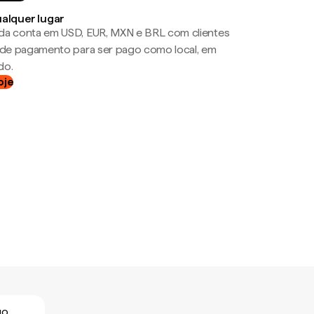
ualquer lugar
da conta em USD, EUR, MXN e BRL com clientes
a de pagamento para ser pago como local, em
do.
oje
go