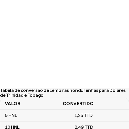
Tabela de conversão de Lempiras hondurenhas para Dólares
de Trinidad e Tobago
VALOR
CONVERTIDO
Tabela de conversão de Lempiras hondurenhas para Dólares de 
5
HNL
1
,25
TTD
10
HNL
2
,49
TTD