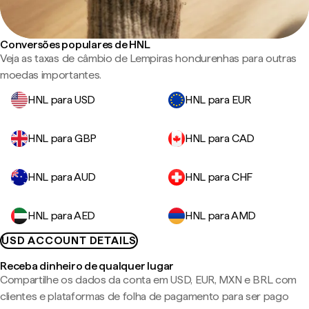
Conversões populares de HNL
Veja as taxas de câmbio de Lempiras hondurenhas para outras
moedas importantes.
HNL para USD
HNL para EUR
HNL para GBP
HNL para CAD
HNL para AUD
HNL para CHF
HNL para AED
HNL para AMD
USD ACCOUNT DETAILS
Receba dinheiro de qualquer lugar
Compartilhe os dados da conta em USD, EUR, MXN e BRL com
clientes e plataformas de folha de pagamento para ser pago