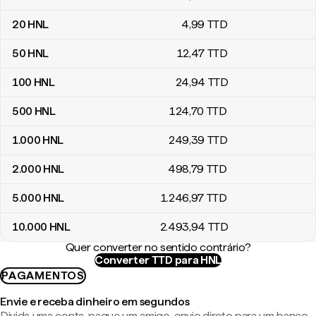
20
HNL
4
,99
TTD
50
HNL
12
,47
TTD
100
HNL
24
,94
TTD
500
HNL
124
,70
TTD
1.000
HNL
249
,39
TTD
2.000
HNL
498
,79
TTD
5.000
HNL
1.246
,97
TTD
10.000
HNL
2.493
,94
TTD
Quer converter no sentido contrário?
Converter TTD para HNL
PAGAMENTOS
Envie e receba dinheiro em segundos
Divida uma conta, pague um amigo, envie direto para um banco