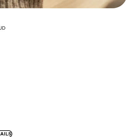
AUD
AILS