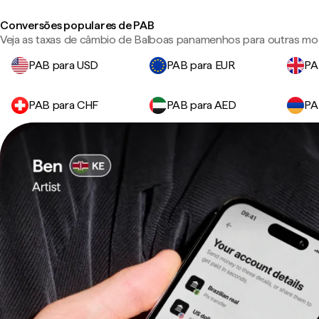
Conversões populares de PAB
Veja as taxas de câmbio de Balboas panamenhos para outras mo
PAB para USD
PAB para EUR
PA
PAB para CHF
PAB para AED
PA