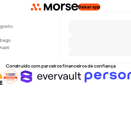
Baixar app
agosto,
Tobago
rkups
Construído com parceiros financeiros de confiança