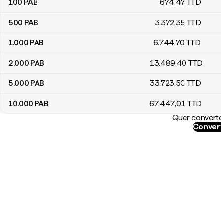
100
PAB
674
,47
TTD
500
PAB
3.372
,35
TTD
1.000
PAB
6.744
,70
TTD
2.000
PAB
13.489
,40
TTD
5.000
PAB
33.723
,50
TTD
10.000
PAB
67.447
,01
TTD
Quer converte
Convert