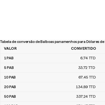
Tabela de conversão de Balboas panamenhos para Dólares de 
VALOR
CONVERTIDO
Tabela de conversão de Balboas panamenhos para Dólares de Tr
1
PAB
6
,74
TTD
5
PAB
33
,72
TTD
10
PAB
67
,45
TTD
20
PAB
134
,89
TTD
50
PAB
337
,24
TTD