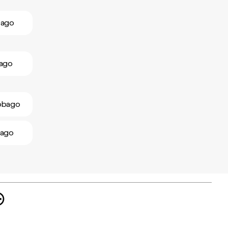
bago
bago
Tobago
bago