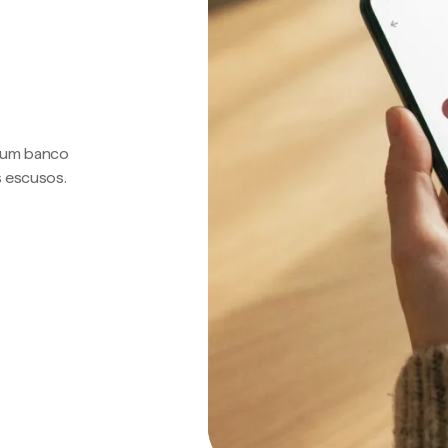
a um banco
s escusos.