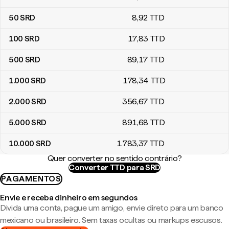
50
SRD
8
,92
TTD
100
SRD
17
,83
TTD
500
SRD
89
,17
TTD
1.000
SRD
178
,34
TTD
2.000
SRD
356
,67
TTD
5.000
SRD
891
,68
TTD
10.000
SRD
1.783
,37
TTD
Quer converter no sentido contrário?
Converter TTD para SRD
PAGAMENTOS
Envie e receba dinheiro em segundos
Divida uma conta, pague um amigo, envie direto para um banco
mexicano ou brasileiro. Sem taxas ocultas ou markups escusos.