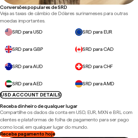
Conversões populares de SRD
Veja as taxas de câmbio de Dólares surinameses para outras
moedas importantes.
SRD para USD
SRD para EUR
SRD para GBP
SRD para CAD
SRD para AUD
SRD para CHF
SRD para AED
SRD para AMD
USD ACCOUNT DETAILS
Receba dinheiro de qualquer lugar
Compartilhe os dados da conta em USD, EUR, MXN e BRL com
clientes e plataformas de folha de pagamento para ser pago
como local, em qualquer lugar do mundo.
Receba pagamento hoje