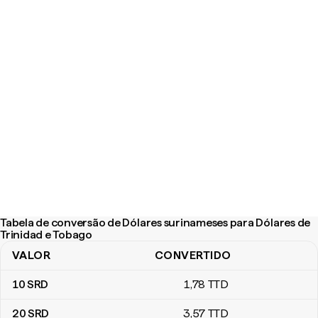
Tabela de conversão de Dólares surinameses para Dólares de
Trinidad e Tobago
VALOR
CONVERTIDO
Tabela de conversão de Dólares surinameses para Dólares de Tr
10
SRD
1
,78
TTD
20
SRD
3
,57
TTD