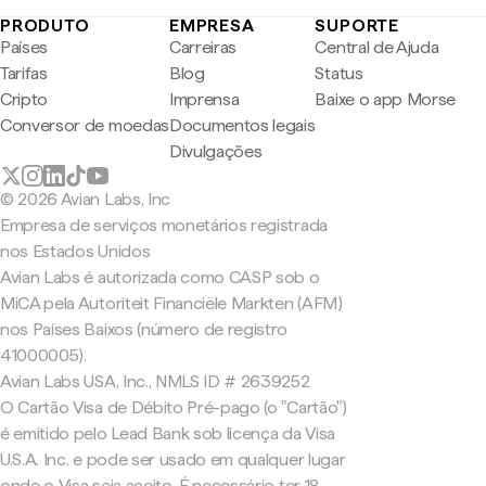
PRODUTO
EMPRESA
SUPORTE
Países
Carreiras
Central de Ajuda
Tarifas
Blog
Status
Cripto
Imprensa
Baixe o app Morse
Conversor de moedas
Documentos legais
Divulgações
© 2026 Avian Labs, Inc
Empresa de serviços monetários registrada
nos Estados Unidos
Avian Labs é autorizada como CASP sob o
MiCA pela Autoriteit Financiële Markten (AFM)
nos Países Baixos (número de registro
41000005).
Avian Labs USA, Inc., NMLS ID # 2639252
O Cartão Visa de Débito Pré-pago (o "Cartão")
é emitido pelo Lead Bank sob licença da Visa
U.S.A. Inc. e pode ser usado em qualquer lugar
onde o Visa seja aceito. É necessário ter 18