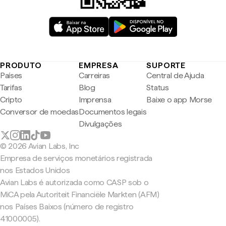
PRODUTO
EMPRESA
SUPORTE
Países
Carreiras
Central de Ajuda
Tarifas
Blog
Status
Cripto
Imprensa
Baixe o app Morse
Conversor de moedas
Documentos legais
Divulgações
© 2026 Avian Labs, Inc
Empresa de serviços monetários registrada
nos Estados Unidos
Avian Labs é autorizada como CASP sob o
MiCA pela Autoriteit Financiële Markten (AFM)
nos Países Baixos (número de registro
41000005).