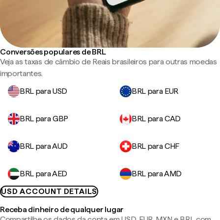
Conversões populares de BRL
Veja as taxas de câmbio de Reais brasileiros para outras moedas
importantes.
BRL para USD
BRL para EUR
BRL para GBP
BRL para CAD
BRL para AUD
BRL para CHF
BRL para AED
BRL para AMD
USD ACCOUNT DETAILS
Receba dinheiro de qualquer lugar
Compartilhe os dados da conta em USD, EUR, MXN e BRL com