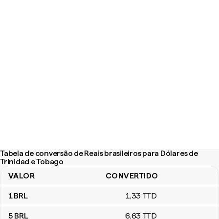
Tabela de conversão de Reais brasileiros para Dólares de
Trinidad e Tobago
VALOR
CONVERTIDO
Tabela de conversão de Reais brasileiros para Dólares de Trinid
1
BRL
1
,33
TTD
5
BRL
6
,63
TTD