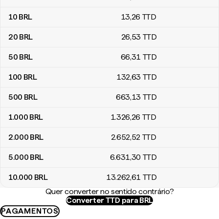
10
BRL
13
,26
TTD
20
BRL
26
,53
TTD
50
BRL
66
,31
TTD
100
BRL
132
,63
TTD
500
BRL
663
,13
TTD
1.000
BRL
1.326
,26
TTD
2.000
BRL
2.652
,52
TTD
5.000
BRL
6.631
,30
TTD
10.000
BRL
13.262
,61
TTD
Quer converter no sentido contrário?
Converter TTD para BRL
PAGAMENTOS