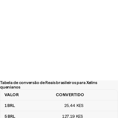
Tabela de conversão de Reais brasileiros para Xelins
quenianos
VALOR
CONVERTIDO
Tabela de conversão de Reais brasileiros para Xelins quenianos
1
BRL
25
,44
KES
5
BRL
127
,19
KES