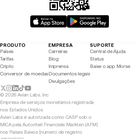
PRODUTO
EMPRESA
SUPORTE
Países
Carreiras
Central de Ajuda
Tarifas
Blog
Status
Cripto
Imprensa
Baixe o app Morse
Conversor de moedas
Documentos legais
Divulgações
© 2026 Avian Labs, Inc
Empresa de serviços monetários registrada
nos Estados Unidos
Avian Labs é autorizada como CASP sob o
MiCA pela Autoriteit Financiële Markten (AFM)
nos Países Baixos (número de registro