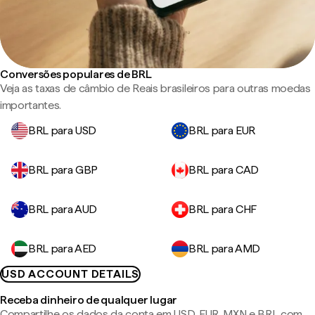
Conversões populares de BRL
Veja as taxas de câmbio de Reais brasileiros para outras moedas
importantes.
BRL para USD
BRL para EUR
BRL para GBP
BRL para CAD
BRL para AUD
BRL para CHF
BRL para AED
BRL para AMD
USD ACCOUNT DETAILS
Receba dinheiro de qualquer lugar
Compartilhe os dados da conta em USD, EUR, MXN e BRL com