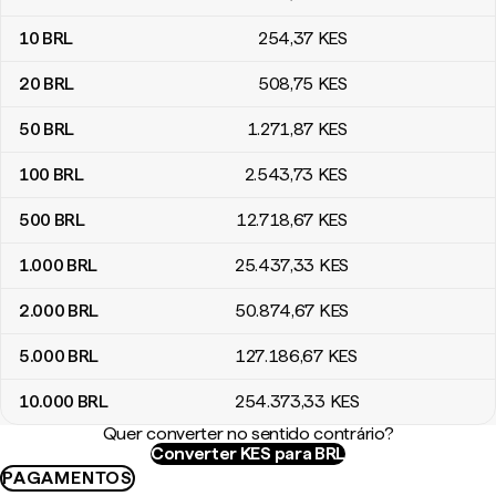
10
BRL
254
,37
KES
20
BRL
508
,75
KES
50
BRL
1.271
,87
KES
100
BRL
2.543
,73
KES
500
BRL
12.718
,67
KES
1.000
BRL
25.437
,33
KES
2.000
BRL
50.874
,67
KES
5.000
BRL
127.186
,67
KES
10.000
BRL
254.373
,33
KES
Quer converter no sentido contrário?
Converter KES para BRL
PAGAMENTOS