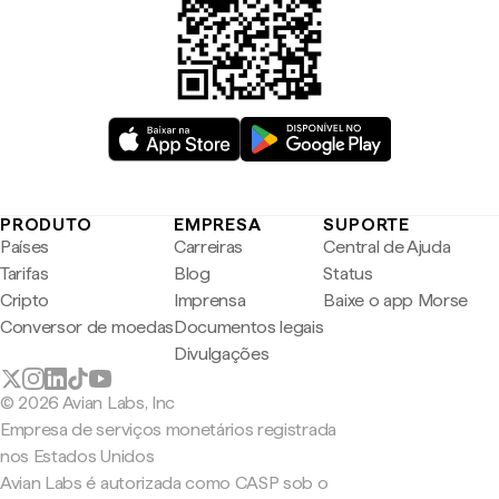
PRODUTO
EMPRESA
SUPORTE
Países
Carreiras
Central de Ajuda
Tarifas
Blog
Status
Cripto
Imprensa
Baixe o app Morse
Conversor de moedas
Documentos legais
Divulgações
© 2026 Avian Labs, Inc
Empresa de serviços monetários registrada
nos Estados Unidos
Avian Labs é autorizada como CASP sob o