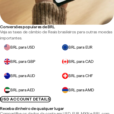
Conversões populares de BRL
Veja as taxas de câmbio de Reais brasileiros para outras moedas
importantes.
BRL para USD
BRL para EUR
BRL para GBP
BRL para CAD
BRL para AUD
BRL para CHF
BRL para AED
BRL para AMD
USD ACCOUNT DETAILS
Receba dinheiro de qualquer lugar
Compartilhe os dados da conta em USD, EUR, MXN e BRL com