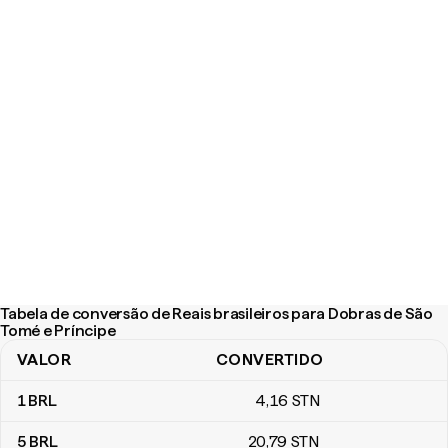
Tabela de conversão de Reais brasileiros para Dobras de São
Tomé e Príncipe
VALOR
CONVERTIDO
Tabela de conversão de Reais brasileiros para Dobras de São To
1
BRL
4
,16
STN
5
BRL
20
,79
STN