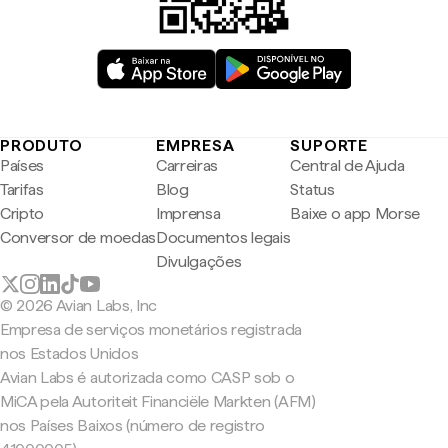
PRODUTO
EMPRESA
SUPORTE
Países
Carreiras
Central de Ajuda
Tarifas
Blog
Status
Cripto
Imprensa
Baixe o app Morse
Conversor de moedas
Documentos legais
Divulgações
© 2026 Avian Labs, Inc
Empresa de serviços monetários registrada
nos Estados Unidos
Avian Labs é autorizada como CASP sob o
MiCA pela Autoriteit Financiële Markten (AFM)
nos Países Baixos (número de registro