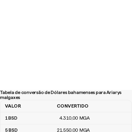
Tabela de conversão de Dólares bahamenses para Ariarys
malgaxes
VALOR
CONVERTIDO
Tabela de conversão de Dólares bahamenses para Ariarys malga
1
BSD
4.310
,00
MGA
5
BSD
21.550
,00
MGA