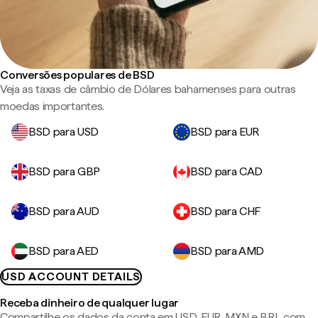
Conversões populares de BSD
Veja as taxas de câmbio de Dólares bahamenses para outras
moedas importantes.
BSD para USD
BSD para EUR
BSD para GBP
BSD para CAD
BSD para AUD
BSD para CHF
BSD para AED
BSD para AMD
USD ACCOUNT DETAILS
Receba dinheiro de qualquer lugar
Compartilhe os dados da conta em USD, EUR, MXN e BRL com