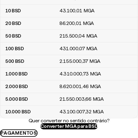
10
BSD
43.100
,01
MGA
20
BSD
86.200
,01
MGA
50
BSD
215.500
,04
MGA
100
BSD
431.000
,07
MGA
500
BSD
2.155.000
,37
MGA
1.000
BSD
4.310.000
,73
MGA
2.000
BSD
8.620.001
,46
MGA
5.000
BSD
21.550.003
,66
MGA
10.000
BSD
43.100.007
,32
MGA
Quer converter no sentido contrário?
Converter MGA para BSD
PAGAMENTOS