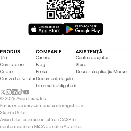
PRODUS
COMPANIE
ASISTENȚĂ
Țări
Cariere
Centru de ajutor
Comisioane
Blog
Stare
Cripto
Presă
Descarcă aplicația Morse
Convertor valutar
Documente legale
Informații obligatorii
© 2026 Avian Labs, Inc
Furnizor de servicii monetare înregistrat în
Statele Unite
Avian Labs este autorizată ca CASP în
conformitate cu MiCA de către Autoriteit