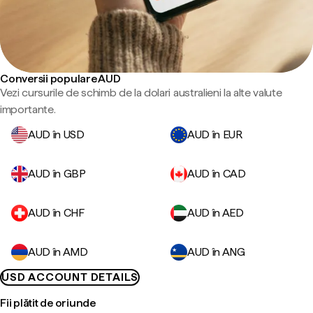
Conversii populare AUD
Vezi cursurile de schimb de la dolari australieni la alte valute
importante.
AUD în USD
AUD în EUR
AUD în GBP
AUD în CAD
AUD în CHF
AUD în AED
AUD în AMD
AUD în ANG
USD ACCOUNT DETAILS
Fii plătit de oriunde