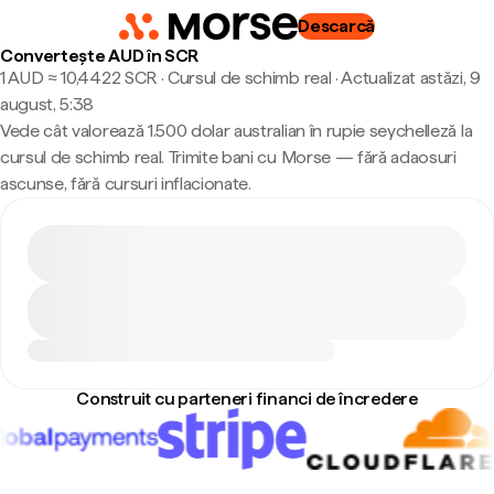
Descarcă
Convertește AUD în SCR
1 AUD ≈ 10,4422 SCR · Cursul de schimb real
·
Actualizat astăzi, 9
august, 5:38
Vede cât valorează 1.500 dolar australian în rupie seychelleză la
cursul de schimb real. Trimite bani cu Morse — fără adaosuri
ascunse, fără cursuri inflacionate.
Construit cu parteneri financi de încredere