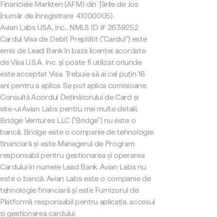
Financiële Markten (AFM) din Țările de Jos
(număr de înregistrare 41000005).
Avian Labs USA, Inc., NMLS ID # 2639252
Cardul Visa de Debit Preplătit ("Cardul") este
emis de Lead Bank în baza licenței acordate
de Visa U.S.A. Inc. și poate fi utilizat oriunde
este acceptat Visa. Trebuie să ai cel puțin 18
ani pentru a aplica. Se pot aplica comisioane.
Consultă Acordul Deținătorului de Card și
site-ul Avian Labs pentru mai multe detalii.
Bridge Ventures LLC ("Bridge") nu este o
bancă. Bridge este o companie de tehnologie
financiară și este Managerul de Program
responsabil pentru gestionarea și operarea
Cardului în numele Lead Bank. Avian Labs nu
este o bancă. Avian Labs este o companie de
tehnologie financiară și este Furnizorul de
Platformă responsabil pentru aplicația, accesul
și gestionarea cardului.