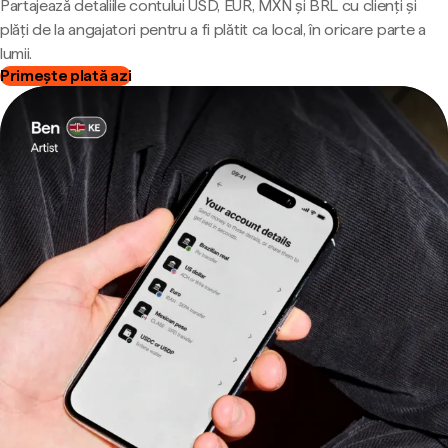
Partajează detaliile contului USD, EUR, MXN și BRL cu clienți și
plăți de la angajatori pentru a fi plătit ca local, în oricare parte a
lumii.
Primește plată azi