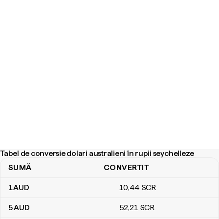
Tabel de conversie dolari australieni în rupii seychelleze
SUMĂ
CONVERTIT
Tabel de conversie dolari australieni în rupii seychelleze
1
AUD
10
,44
SCR
5
AUD
52
,21
SCR