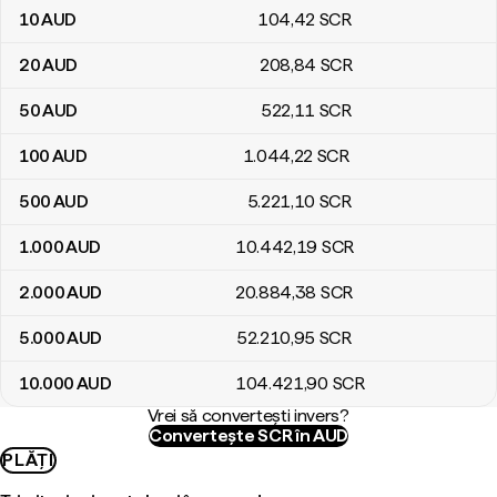
10
AUD
104
,42
SCR
20
AUD
208
,84
SCR
50
AUD
522
,11
SCR
100
AUD
1.044
,22
SCR
500
AUD
5.221
,10
SCR
1.000
AUD
10.442
,19
SCR
2.000
AUD
20.884
,38
SCR
5.000
AUD
52.210
,95
SCR
10.000
AUD
104.421
,90
SCR
Vrei să convertești invers?
Convertește SCR în AUD
PLĂȚI