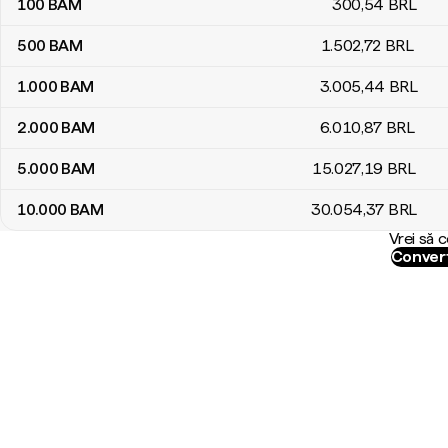
100
BAM
300
,54
BRL
500
BAM
1.502
,72
BRL
1.000
BAM
3.005
,44
BRL
2.000
BAM
6.010
,87
BRL
5.000
BAM
15.027
,19
BRL
10.000
BAM
30.054
,37
BRL
Vrei să 
Convert