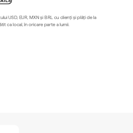
AILS
ului USD, EUR, MXN și BRL cu clienți și plăți de la
tit ca local, în oricare parte a lumii.