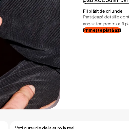
USD ACCOUNT DET
Fii plătit de oriunde
Partajează detaliile cont
angajatori pentru a fi plă
Primește plată azi
Vezi cursurile de la euro la real