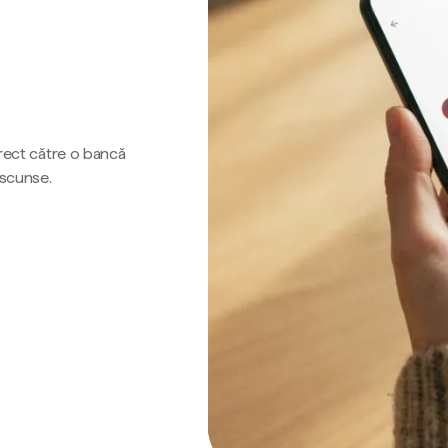
irect către o bancă
ascunse.