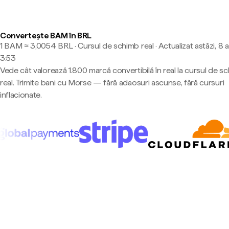
Convertește BAM în BRL
1 BAM ≈ 3,0054 BRL · Cursul de schimb real
·
Actualizat astăzi, 8 
3:53
Vede cât valorează 1.800 marcă convertibilă în real la cursul de s
real. Trimite bani cu Morse — fără adaosuri ascunse, fără cursuri
inflacionate.