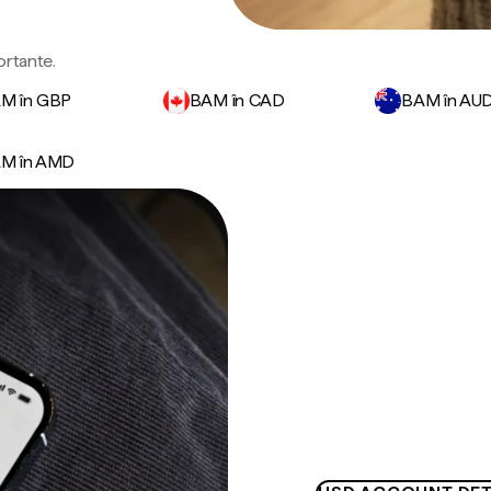
ortante.
M în GBP
BAM în CAD
BAM în AU
M în AMD