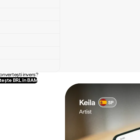
convertești invers?
ește BRL în BAM