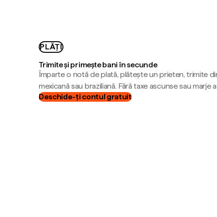
PLĂȚI
Trimite și primește bani în secunde
Împarte o notă de plată, plătește un prieten, trimite d
mexicană sau braziliană. Fără taxe ascunse sau marje 
Deschide-ți contul gratuit