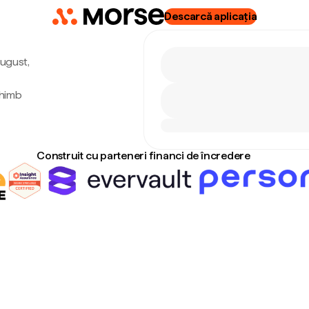
Descarcă aplicația
august,
chimb
Construit cu parteneri financi de încredere