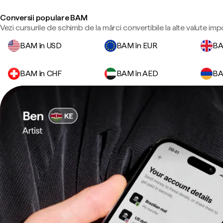
Conversii populare BAM
Vezi cursurile de schimb de la mărci convertibile la alte valute imp
BAM în USD
BAM în EUR
BA
BAM în CHF
BAM în AED
BA