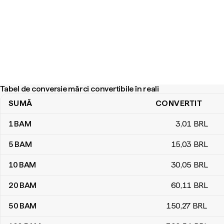
Tabel de conversie mărci convertibile în reali
SUMĂ
CONVERTIT
Tabel de conversie mărci convertibile în reali
1
BAM
3
,01
BRL
5
BAM
15
,03
BRL
10
BAM
30
,05
BRL
20
BAM
60
,11
BRL
50
BAM
150
,27
BRL