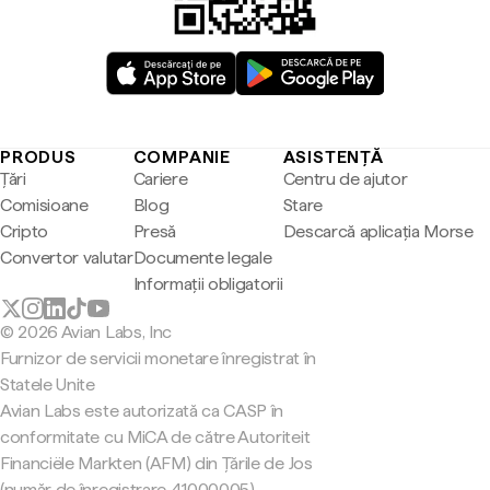
PRODUS
COMPANIE
ASISTENȚĂ
Țări
Cariere
Centru de ajutor
Comisioane
Blog
Stare
Cripto
Presă
Descarcă aplicația Morse
Convertor valutar
Documente legale
Informații obligatorii
© 2026 Avian Labs, Inc
Furnizor de servicii monetare înregistrat în
Statele Unite
Avian Labs este autorizată ca CASP în
conformitate cu MiCA de către Autoriteit
Financiële Markten (AFM) din Țările de Jos
(număr de înregistrare 41000005).