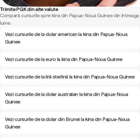
Trimite PGK din alte valute
Compară cursurile spre kina din Papua-Noua Guinee din întreaga
lume.
Vezi cursurile de la dolar american la kina din Papua-Noua
Guinee
Vezi cursurile de la euro la kina din Papua-Noua Guinee
Vezi cursurile de la liră sterlină la kina din Papua-Noua Guinee
Vezi cursurile de la dolar australian la kina din Papua-Noua
Guinee
Vezi cursurile de la dolar din Brunei la kina din Papua-Noua
Guinee