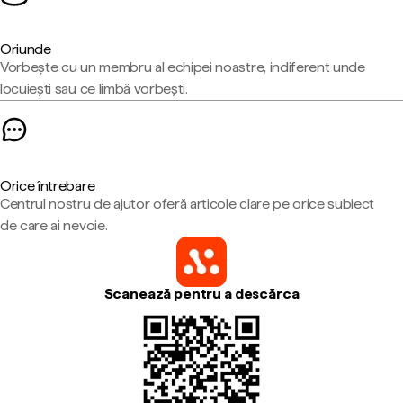
Oriunde
Vorbește cu un membru al echipei noastre, indiferent unde
locuiești sau ce limbă vorbești.
Orice întrebare
Centrul nostru de ajutor oferă articole clare pe orice subiect
de care ai nevoie.
Scanează pentru a descărca