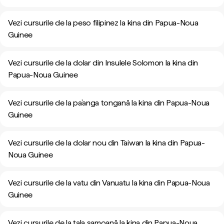
Vezi cursurile de la peso filipinez la kina din Papua-Noua
Guinee
Vezi cursurile de la dolar din Insulele Solomon la kina din
Papua-Noua Guinee
Vezi cursurile de la pa’anga tongană la kina din Papua-Noua
Guinee
Vezi cursurile de la dolar nou din Taiwan la kina din Papua-
Noua Guinee
Vezi cursurile de la vatu din Vanuatu la kina din Papua-Noua
Guinee
Vezi cursurile de la tala samoană la kina din Papua-Noua