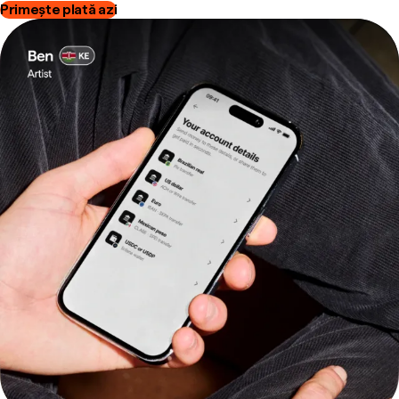
Primește plată azi