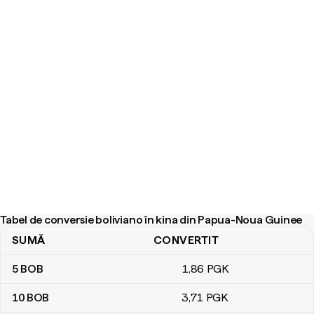
Tabel de conversie boliviano în kina din Papua-Noua Guinee
SUMĂ
CONVERTIT
Tabel de conversie boliviano în kina din Papua-Noua Guinee
5
BOB
1
,86
PGK
10
BOB
3
,71
PGK