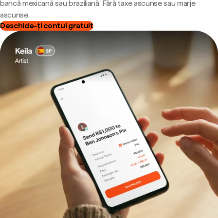
bancă mexicană sau braziliană. Fără taxe ascunse sau marje
ascunse.
Deschide-ți contul gratuit