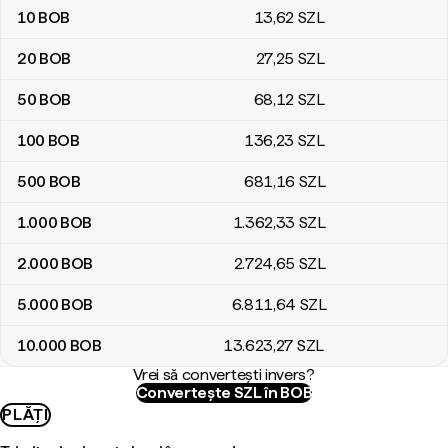
10
BOB
13
,62
SZL
20
BOB
27
,25
SZL
50
BOB
68
,12
SZL
100
BOB
136
,23
SZL
500
BOB
681
,16
SZL
1.000
BOB
1.362
,33
SZL
2.000
BOB
2.724
,65
SZL
5.000
BOB
6.811
,64
SZL
10.000
BOB
13.623
,27
SZL
Vrei să convertești invers?
Convertește SZL în BOB
PLĂȚI