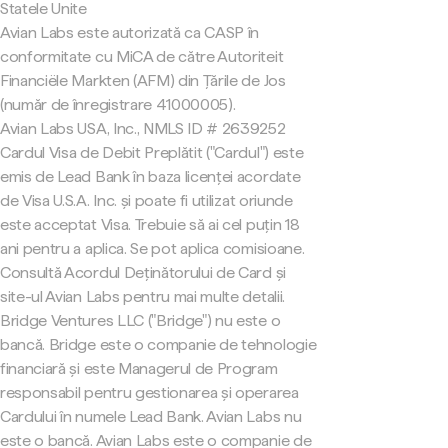
Statele Unite
Avian Labs este autorizată ca CASP în
conformitate cu MiCA de către Autoriteit
Financiële Markten (AFM) din Țările de Jos
(număr de înregistrare 41000005).
Avian Labs USA, Inc., NMLS ID # 2639252
Cardul Visa de Debit Preplătit ("Cardul") este
emis de Lead Bank în baza licenței acordate
de Visa U.S.A. Inc. și poate fi utilizat oriunde
este acceptat Visa. Trebuie să ai cel puțin 18
ani pentru a aplica. Se pot aplica comisioane.
Consultă Acordul Deținătorului de Card și
site-ul Avian Labs pentru mai multe detalii.
Bridge Ventures LLC ("Bridge") nu este o
bancă. Bridge este o companie de tehnologie
financiară și este Managerul de Program
responsabil pentru gestionarea și operarea
Cardului în numele Lead Bank. Avian Labs nu
este o bancă. Avian Labs este o companie de