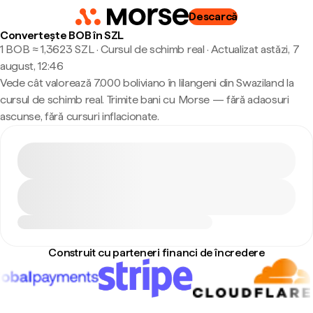
Descarcă
Convertește BOB în SZL
1 BOB ≈ 1,3623 SZL · Cursul de schimb real
·
Actualizat astăzi, 7
august, 12:46
Vede cât valorează 7.000 boliviano în lilangeni din Swaziland la
cursul de schimb real. Trimite bani cu Morse — fără adaosuri
ascunse, fără cursuri inflacionate.
Construit cu parteneri financi de încredere