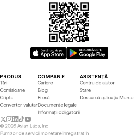
PRODUS
COMPANIE
ASISTENȚĂ
Țări
Cariere
Centru de ajutor
Comisioane
Blog
Stare
Cripto
Presă
Descarcă aplicația Morse
Convertor valutar
Documente legale
Informații obligatorii
© 2026 Avian Labs, Inc
Furnizor de servicii monetare înregistrat în