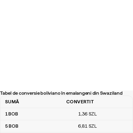
Tabel de conversie boliviano în emalangeni din Swaziland
SUMĂ
CONVERTIT
Tabel de conversie boliviano în emalangeni din Swaziland
1
BOB
1
,36
SZL
5
BOB
6
,81
SZL