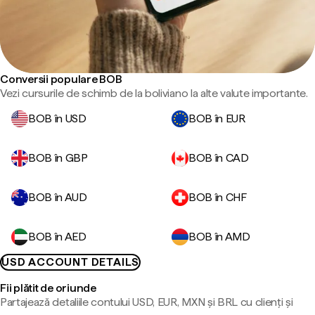
Conversii populare BOB
Vezi cursurile de schimb de la boliviano la alte valute importante.
BOB în USD
BOB în EUR
BOB în GBP
BOB în CAD
BOB în AUD
BOB în CHF
BOB în AED
BOB în AMD
USD ACCOUNT DETAILS
Fii plătit de oriunde
Partajează detaliile contului USD, EUR, MXN și BRL cu clienți și