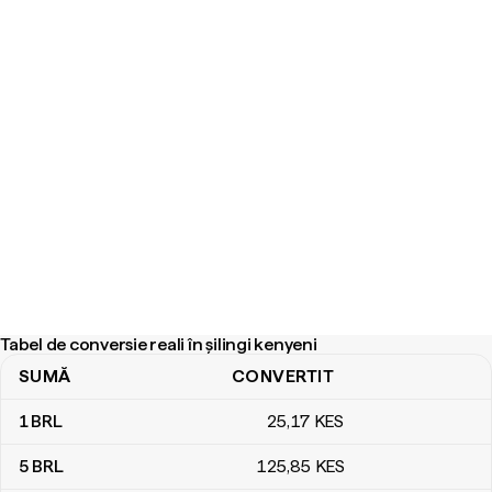
Tabel de conversie reali în șilingi kenyeni
SUMĂ
CONVERTIT
Tabel de conversie reali în șilingi kenyeni
1
BRL
25
,17
KES
5
BRL
125
,85
KES