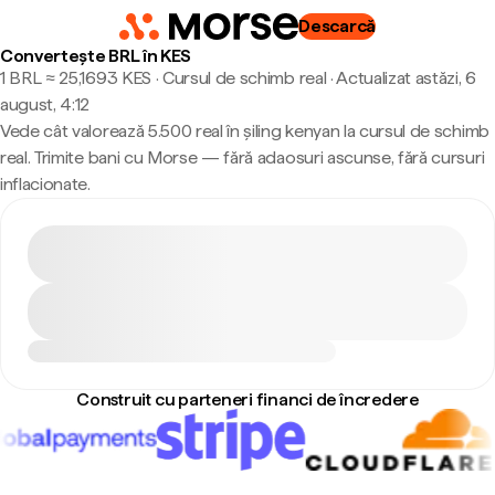
Descarcă
Convertește BRL în KES
1 BRL ≈ 25,1693 KES · Cursul de schimb real
·
Actualizat astăzi, 6
august, 4:12
Vede cât valorează 5.500 real în șiling kenyan la cursul de schimb
real. Trimite bani cu Morse — fără adaosuri ascunse, fără cursuri
inflacionate.
Construit cu parteneri financi de încredere