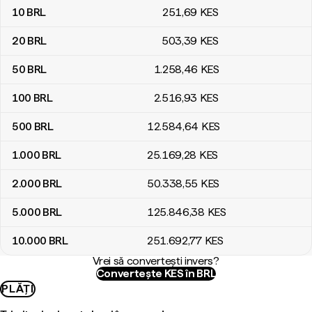
10
BRL
251
,69
KES
20
BRL
503
,39
KES
50
BRL
1.258
,46
KES
100
BRL
2.516
,93
KES
500
BRL
12.584
,64
KES
1.000
BRL
25.169
,28
KES
2.000
BRL
50.338
,55
KES
5.000
BRL
125.846
,38
KES
10.000
BRL
251.692
,77
KES
Vrei să convertești invers?
Convertește KES în BRL
PLĂȚI