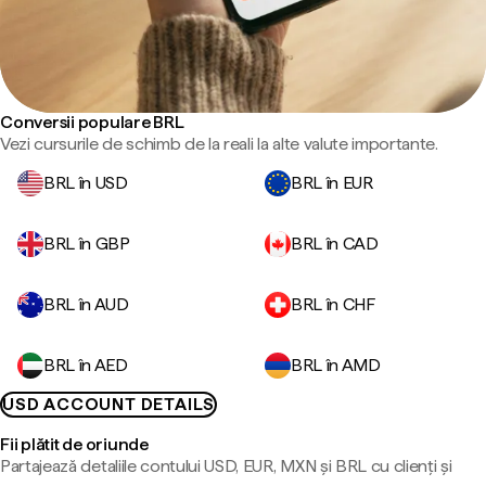
Conversii populare BRL
Vezi cursurile de schimb de la reali la alte valute importante.
BRL în USD
BRL în EUR
BRL în GBP
BRL în CAD
BRL în AUD
BRL în CHF
BRL în AED
BRL în AMD
USD ACCOUNT DETAILS
Fii plătit de oriunde
Partajează detaliile contului USD, EUR, MXN și BRL cu clienți și