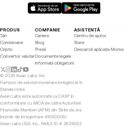
PRODUS
COMPANIE
ASISTENȚĂ
Țări
Cariere
Centru de ajutor
Comisioane
Blog
Stare
Cripto
Presă
Descarcă aplicația Morse
Convertor valutar
Documente legale
Informații obligatorii
© 2026 Avian Labs, Inc
Furnizor de servicii monetare înregistrat în
Statele Unite
Avian Labs este autorizată ca CASP în
conformitate cu MiCA de către Autoriteit
Financiële Markten (AFM) din Țările de Jos
(număr de înregistrare 41000005).
Avian Labs USA, Inc., NMLS ID # 2639252