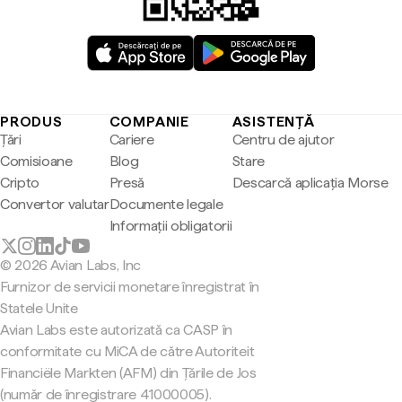
PRODUS
COMPANIE
ASISTENȚĂ
Țări
Cariere
Centru de ajutor
Comisioane
Blog
Stare
Cripto
Presă
Descarcă aplicația Morse
Convertor valutar
Documente legale
Informații obligatorii
© 2026 Avian Labs, Inc
Furnizor de servicii monetare înregistrat în
Statele Unite
Avian Labs este autorizată ca CASP în
conformitate cu MiCA de către Autoriteit
Financiële Markten (AFM) din Țările de Jos
(număr de înregistrare 41000005).