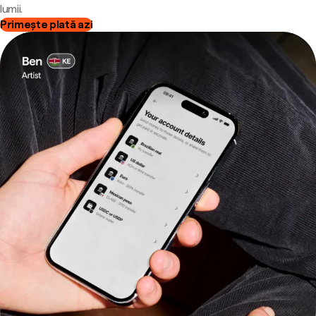
lumii.
Primește plată azi