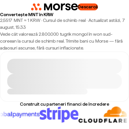
Descarcă
Convertește MNT în KRW
2,5517 MNT ≈ 1 KRW · Cursul de schimb real
·
Actualizat astăzi, 7
august, 15:33
Vede cât valorează 2.800.000 tugrik mongol în won sud-
coreean la cursul de schimb real. Trimite bani cu Morse — fără
adaosuri ascunse, fără cursuri inflacionate.
Construit cu parteneri financi de încredere