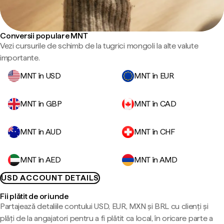
Conversii populare MNT
Vezi cursurile de schimb de la tugrici mongoli la alte valute
importante.
MNT în USD
MNT în EUR
MNT în GBP
MNT în CAD
MNT în AUD
MNT în CHF
MNT în AED
MNT în AMD
USD ACCOUNT DETAILS
Fii plătit de oriunde
Partajează detaliile contului USD, EUR, MXN și BRL cu clienți și
plăți de la angajatori pentru a fi plătit ca local, în oricare parte a