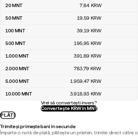
20
MNT
7
,84
KRW
50
MNT
19
,59
KRW
100
MNT
39
,19
KRW
500
MNT
195
,95
KRW
1.000
MNT
391
,89
KRW
2.000
MNT
783
,79
KRW
5.000
MNT
1.959
,47
KRW
10.000
MNT
3.918
,93
KRW
Vrei să convertești invers?
Convertește KRW în MNT
PLĂȚI
Trimite și primește bani în secunde
Împarte o notă de plată, plătește un prieten, trimite direct către o