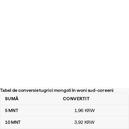
Tabel de conversie tugrici mongoli în woni sud-coreeni
SUMĂ
CONVERTIT
Tabel de conversie tugrici mongoli în woni sud-coreeni
5
MNT
1
,96
KRW
10
MNT
3
,92
KRW