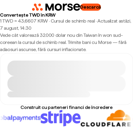
Descarcă
Convertește TWD în KRW
1 TWD ≈ 43,6607 KRW · Cursul de schimb real
·
Actualizat astăzi,
7 august, 14:30
Vede cât valorează 32.000 dolar nou din Taiwan în won sud-
coreean la cursul de schimb real. Trimite bani cu Morse — fără
adaosuri ascunse, fără cursuri inflacionate.
Construit cu parteneri financi de încredere