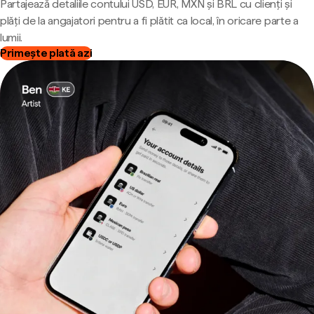
Partajează detaliile contului USD, EUR, MXN și BRL cu clienți și
plăți de la angajatori pentru a fi plătit ca local, în oricare parte a
lumii.
Primește plată azi