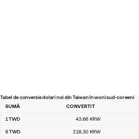
Tabel de conversie dolari noi din Taiwan în woni sud-coreeni
SUMĂ
CONVERTIT
Tabel de conversie dolari noi din Taiwan în woni sud-coreeni
1
TWD
43
,66
KRW
5
TWD
218
,30
KRW