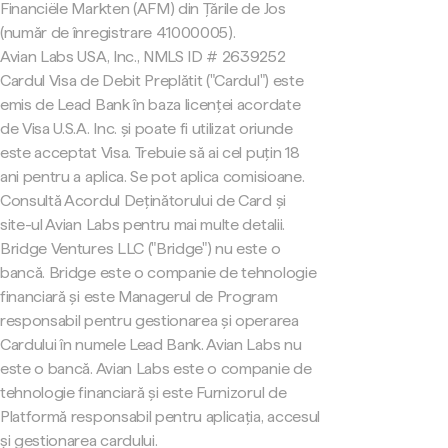
Financiële Markten (AFM) din Țările de Jos
(număr de înregistrare 41000005).
Avian Labs USA, Inc., NMLS ID # 2639252
Cardul Visa de Debit Preplătit ("Cardul") este
emis de Lead Bank în baza licenței acordate
de Visa U.S.A. Inc. și poate fi utilizat oriunde
este acceptat Visa. Trebuie să ai cel puțin 18
ani pentru a aplica. Se pot aplica comisioane.
Consultă Acordul Deținătorului de Card și
site-ul Avian Labs pentru mai multe detalii.
Bridge Ventures LLC ("Bridge") nu este o
bancă. Bridge este o companie de tehnologie
financiară și este Managerul de Program
responsabil pentru gestionarea și operarea
Cardului în numele Lead Bank. Avian Labs nu
este o bancă. Avian Labs este o companie de
tehnologie financiară și este Furnizorul de
Platformă responsabil pentru aplicația, accesul
și gestionarea cardului.