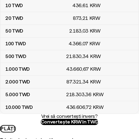
10
TWD
436
,61
KRW
20
TWD
873
,21
KRW
50
TWD
2.183
,03
KRW
100
TWD
4.366
,07
KRW
500
TWD
21.830
,34
KRW
1.000
TWD
43.660
,67
KRW
2.000
TWD
87.321
,34
KRW
5.000
TWD
218.303
,36
KRW
10.000
TWD
436.606
,72
KRW
Vrei să convertești invers?
Convertește KRW în TWD
PLĂȚI