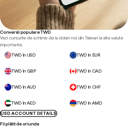
Conversii populare TWD
Vezi cursurile de schimb de la dolari noi din Taiwan la alte valute
importante.
TWD în USD
TWD în EUR
TWD în GBP
TWD în CAD
TWD în AUD
TWD în CHF
TWD în AED
TWD în AMD
USD ACCOUNT DETAILS
Fii plătit de oriunde