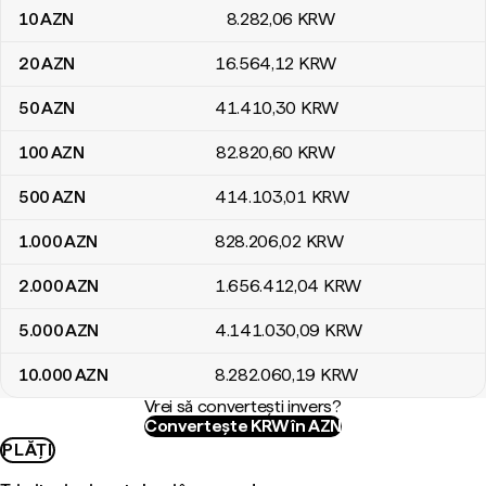
10
AZN
8.282
,06
KRW
20
AZN
16.564
,12
KRW
50
AZN
41.410
,30
KRW
100
AZN
82.820
,60
KRW
500
AZN
414.103
,01
KRW
1.000
AZN
828.206
,02
KRW
2.000
AZN
1.656.412
,04
KRW
5.000
AZN
4.141.030
,09
KRW
10.000
AZN
8.282.060
,19
KRW
Vrei să convertești invers?
Convertește KRW în AZN
PLĂȚI