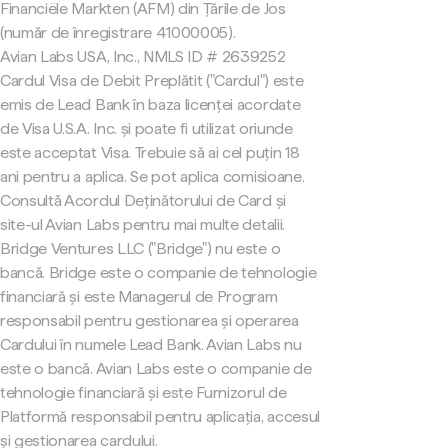
Financiële Markten (AFM) din Țările de Jos
(număr de înregistrare 41000005).
Avian Labs USA, Inc., NMLS ID # 2639252
Cardul Visa de Debit Preplătit ("Cardul") este
emis de Lead Bank în baza licenței acordate
de Visa U.S.A. Inc. și poate fi utilizat oriunde
este acceptat Visa. Trebuie să ai cel puțin 18
ani pentru a aplica. Se pot aplica comisioane.
Consultă Acordul Deținătorului de Card și
site-ul Avian Labs pentru mai multe detalii.
Bridge Ventures LLC ("Bridge") nu este o
bancă. Bridge este o companie de tehnologie
financiară și este Managerul de Program
responsabil pentru gestionarea și operarea
Cardului în numele Lead Bank. Avian Labs nu
este o bancă. Avian Labs este o companie de
tehnologie financiară și este Furnizorul de
Platformă responsabil pentru aplicația, accesul
și gestionarea cardului.