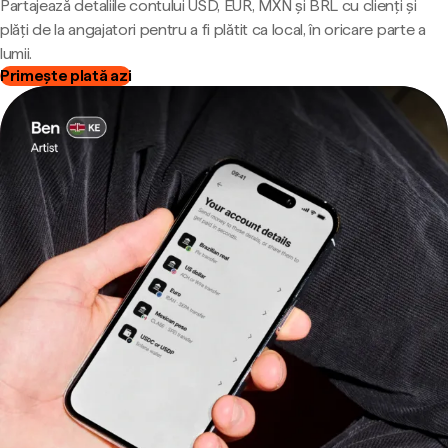
Partajează detaliile contului USD, EUR, MXN și BRL cu clienți și
plăți de la angajatori pentru a fi plătit ca local, în oricare parte a
lumii.
Primește plată azi