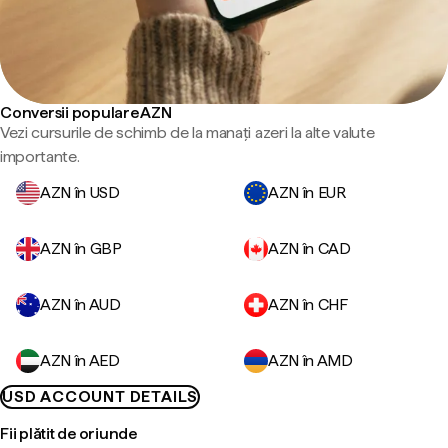
Conversii populare AZN
Vezi cursurile de schimb de la manați azeri la alte valute
importante.
AZN în USD
AZN în EUR
AZN în GBP
AZN în CAD
AZN în AUD
AZN în CHF
AZN în AED
AZN în AMD
USD ACCOUNT DETAILS
Fii plătit de oriunde