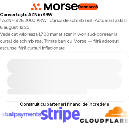
Descarcă
Convertește AZN în KRW
1 AZN ≈ 828,2060 KRW · Cursul de schimb real
·
Actualizat astăzi,
8 august, 12:25
Vede cât valorează 1.700 manat azer în won sud-coreean la
cursul de schimb real. Trimite bani cu Morse — fără adaosuri
ascunse, fără cursuri inflacionate.
Construit cu parteneri financi de încredere