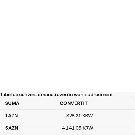
Tabel de conversie manați azeri în woni sud-coreeni
SUMĂ
CONVERTIT
Tabel de conversie manați azeri în woni sud-coreeni
1
AZN
828
,21
KRW
5
AZN
4.141
,03
KRW