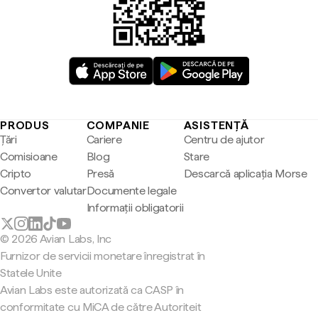
PRODUS
COMPANIE
ASISTENȚĂ
Țări
Cariere
Centru de ajutor
Comisioane
Blog
Stare
Cripto
Presă
Descarcă aplicația Morse
Convertor valutar
Documente legale
Informații obligatorii
© 2026 Avian Labs, Inc
Furnizor de servicii monetare înregistrat în
Statele Unite
Avian Labs este autorizată ca CASP în
conformitate cu MiCA de către Autoriteit