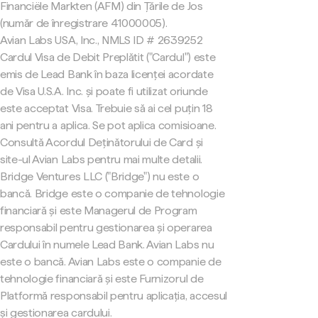
Financiële Markten (AFM) din Țările de Jos
(număr de înregistrare 41000005).
Avian Labs USA, Inc., NMLS ID # 2639252
Cardul Visa de Debit Preplătit ("Cardul") este
emis de Lead Bank în baza licenței acordate
de Visa U.S.A. Inc. și poate fi utilizat oriunde
este acceptat Visa. Trebuie să ai cel puțin 18
ani pentru a aplica. Se pot aplica comisioane.
Consultă Acordul Deținătorului de Card și
site-ul Avian Labs pentru mai multe detalii.
Bridge Ventures LLC ("Bridge") nu este o
bancă. Bridge este o companie de tehnologie
financiară și este Managerul de Program
responsabil pentru gestionarea și operarea
Cardului în numele Lead Bank. Avian Labs nu
este o bancă. Avian Labs este o companie de
tehnologie financiară și este Furnizorul de
Platformă responsabil pentru aplicația, accesul
și gestionarea cardului.