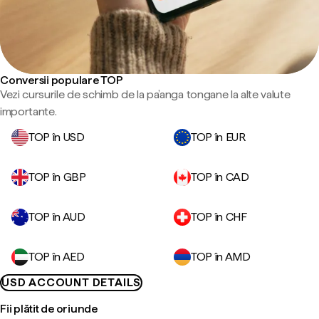
Conversii populare TOP
Vezi cursurile de schimb de la pa’anga tongane la alte valute
importante.
TOP în USD
TOP în EUR
TOP în GBP
TOP în CAD
TOP în AUD
TOP în CHF
TOP în AED
TOP în AMD
USD ACCOUNT DETAILS
Fii plătit de oriunde