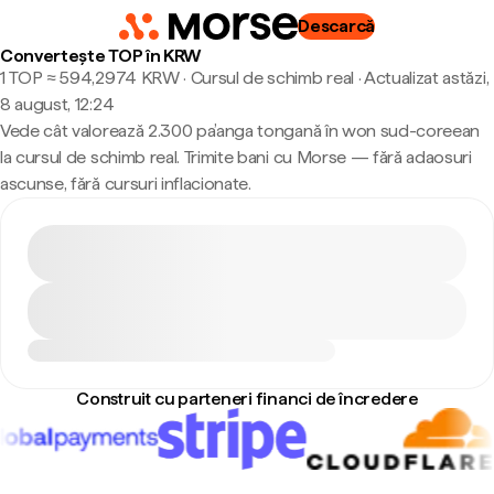
Descarcă
Convertește TOP în KRW
1 TOP ≈ 594,2974 KRW · Cursul de schimb real
·
Actualizat astăzi,
8 august, 12:24
Vede cât valorează 2.300 pa’anga tongană în won sud-coreean
la cursul de schimb real. Trimite bani cu Morse — fără adaosuri
ascunse, fără cursuri inflacionate.
Construit cu parteneri financi de încredere