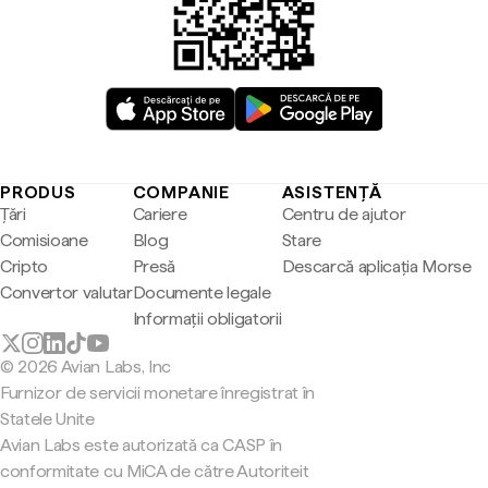
PRODUS
COMPANIE
ASISTENȚĂ
Țări
Cariere
Centru de ajutor
Comisioane
Blog
Stare
Cripto
Presă
Descarcă aplicația Morse
Convertor valutar
Documente legale
Informații obligatorii
© 2026 Avian Labs, Inc
Furnizor de servicii monetare înregistrat în
Statele Unite
Avian Labs este autorizată ca CASP în
conformitate cu MiCA de către Autoriteit