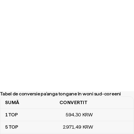
Tabel de conversie pa’anga tongane în woni sud-coreeni
SUMĂ
CONVERTIT
Tabel de conversie pa’anga tongane în woni sud-coreeni
1
TOP
594
,30
KRW
5
TOP
2.971
,49
KRW