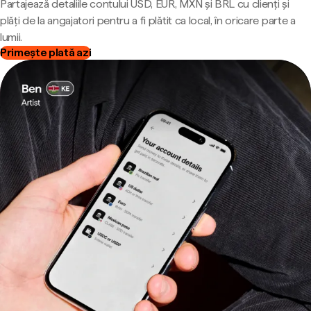
Partajează detaliile contului USD, EUR, MXN și BRL cu clienți și
plăți de la angajatori pentru a fi plătit ca local, în oricare parte a
lumii.
Primește plată azi