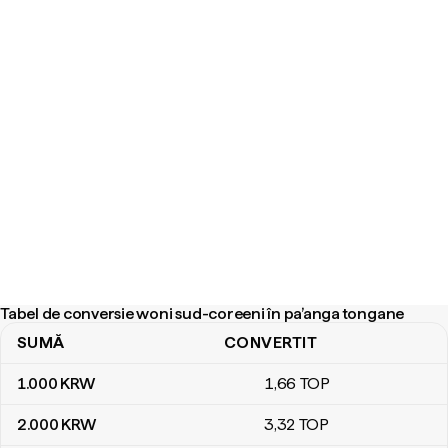
Tabel de conversie woni sud-coreeni în pa’anga tongane
SUMĂ
CONVERTIT
Tabel de conversie woni sud-coreeni în pa’anga tongane
1.000
KRW
1
,66
TOP
2.000
KRW
3
,32
TOP