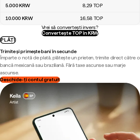
5.000
KRW
8
,29
TOP
10.000
KRW
16
,58
TOP
Vrei să convertești invers?
Convertește TOP în KRW
PLĂȚI
Trimite și primește bani în secunde
Împarte o notă de plată, plătește un prieten, trimite direct către o
bancă mexicană sau braziliană. Fără taxe ascunse sau marje
ascunse.
Deschide-ți contul gratuit