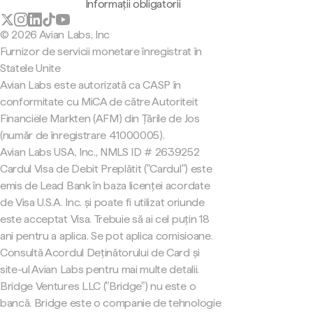
Informații obligatorii
© 2026 Avian Labs, Inc
Furnizor de servicii monetare înregistrat în
Statele Unite
Avian Labs este autorizată ca CASP în
conformitate cu MiCA de către Autoriteit
Financiële Markten (AFM) din Țările de Jos
(număr de înregistrare 41000005).
Avian Labs USA, Inc., NMLS ID # 2639252
Cardul Visa de Debit Preplătit ("Cardul") este
emis de Lead Bank în baza licenței acordate
de Visa U.S.A. Inc. și poate fi utilizat oriunde
este acceptat Visa. Trebuie să ai cel puțin 18
ani pentru a aplica. Se pot aplica comisioane.
Consultă Acordul Deținătorului de Card și
site-ul Avian Labs pentru mai multe detalii.
Bridge Ventures LLC ("Bridge") nu este o
bancă. Bridge este o companie de tehnologie