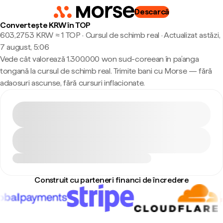
Descarcă
Convertește KRW în TOP
603,2753 KRW ≈ 1 TOP · Cursul de schimb real
·
Actualizat astăzi,
7 august, 5:06
Vede cât valorează 1.300.000 won sud-coreean în pa’anga
tongană la cursul de schimb real. Trimite bani cu Morse — fără
adaosuri ascunse, fără cursuri inflacionate.
Construit cu parteneri financi de încredere