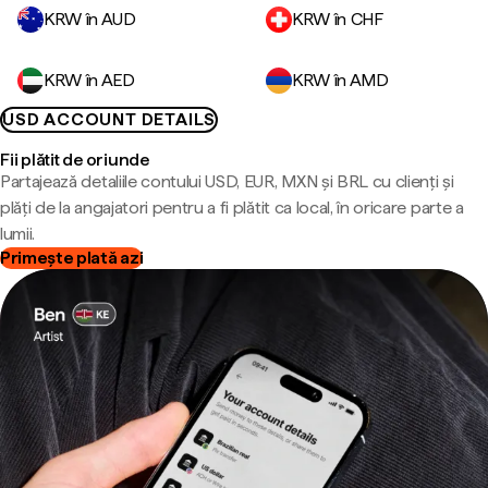
KRW în AUD
KRW în CHF
KRW în AED
KRW în AMD
USD ACCOUNT DETAILS
Fii plătit de oriunde
Partajează detaliile contului USD, EUR, MXN și BRL cu clienți și
plăți de la angajatori pentru a fi plătit ca local, în oricare parte a
lumii.
Primește plată azi