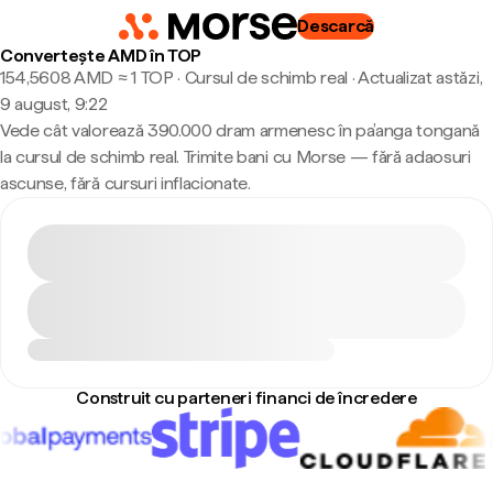
Descarcă
Convertește AMD în TOP
154,5608 AMD ≈ 1 TOP · Cursul de schimb real
·
Actualizat astăzi,
9 august, 9:22
Vede cât valorează 390.000 dram armenesc în pa’anga tongană
la cursul de schimb real. Trimite bani cu Morse — fără adaosuri
ascunse, fără cursuri inflacionate.
Construit cu parteneri financi de încredere