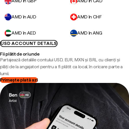
AMD în GBP
AMD în CAD
AMD în AUD
AMD în CHF
AMD în AED
AMD în ANG
USD ACCOUNT DETAILS
Fii plătit de oriunde
Partajează detaliile contului USD, EUR, MXN și BRL cu clienți și
plăți de la angajatori pentru a fi plătit ca local, în oricare parte a
lumii.
Primește plată azi