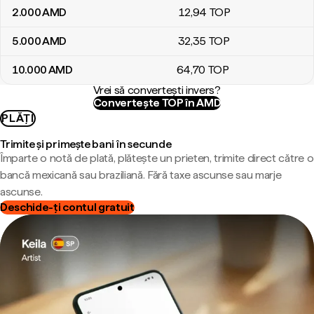
2.000
AMD
12
,94
TOP
5.000
AMD
32
,35
TOP
10.000
AMD
64
,70
TOP
Vrei să convertești invers?
Convertește TOP în AMD
PLĂȚI
Trimite și primește bani în secunde
Împarte o notă de plată, plătește un prieten, trimite direct către o
bancă mexicană sau braziliană. Fără taxe ascunse sau marje
ascunse.
Deschide-ți contul gratuit