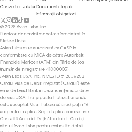
Convertor valutar
Documente legale
Informații obligatorii
© 2026 Avian Labs, Inc
Furnizor de servicii monetare înregistrat în
Statele Unite
Avian Labs este autorizată ca CASP în
conformitate cu MiCA de către Autoriteit
Financiële Markten (AFM) din Țările de Jos
(număr de înregistrare 41000005).
Avian Labs USA, Inc., NMLS ID # 2639252
Cardul Visa de Debit Preplătit ("Cardul") este
emis de Lead Bank în baza licenței acordate
de Visa U.S.A. Inc. și poate fi utilizat oriunde
este acceptat Visa. Trebuie să ai cel puțin 18
ani pentru a aplica. Se pot aplica comisioane.
Consultă Acordul Deținătorului de Card și
site-ul Avian Labs pentru mai multe detalii.