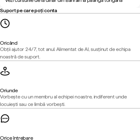
Vezi cursurile de la dinar din Bahrain la pa’anga tongană
Suport pe care poți conta
Oricând
Obții ajutor 24/7, tot anul. Alimentat de AI, susținut de echipa
noastră de suport.
Oriunde
Vorbește cu un membru al echipei noastre, indiferent unde
locuiești sau ce limbă vorbești.
Orice întrebare