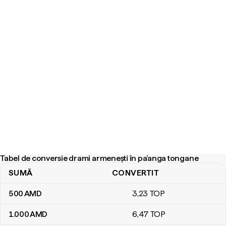
Tabel de conversie drami armenești în pa’anga tongane
SUMĂ
CONVERTIT
Tabel de conversie drami armenești în pa’anga tongane
500
AMD
3
,23
TOP
1.000
AMD
6
,47
TOP