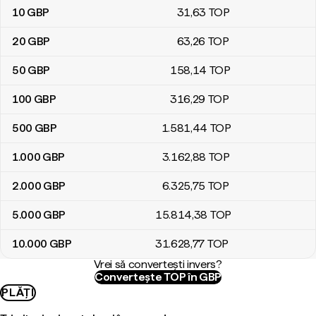
10
GBP
31
,63
TOP
20
GBP
63
,26
TOP
50
GBP
158
,14
TOP
100
GBP
316
,29
TOP
500
GBP
1.581
,44
TOP
1.000
GBP
3.162
,88
TOP
2.000
GBP
6.325
,75
TOP
5.000
GBP
15.814
,38
TOP
10.000
GBP
31.628
,77
TOP
Vrei să convertești invers?
Convertește TOP în GBP
PLĂȚI