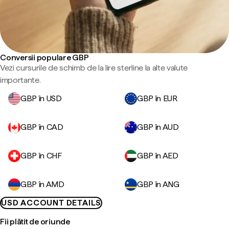
Conversii populare GBP
Vezi cursurile de schimb de la lire sterline la alte valute
importante.
GBP în USD
GBP în EUR
GBP în CAD
GBP în AUD
GBP în CHF
GBP în AED
GBP în AMD
GBP în ANG
USD ACCOUNT DETAILS
Fii plătit de oriunde