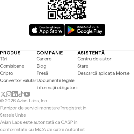
PRODUS
COMPANIE
ASISTENȚĂ
Țări
Cariere
Centru de ajutor
Comisioane
Blog
Stare
Cripto
Presă
Descarcă aplicația Morse
Convertor valutar
Documente legale
Informații obligatorii
© 2026 Avian Labs, Inc
Furnizor de servicii monetare înregistrat în
Statele Unite
Avian Labs este autorizată ca CASP în
conformitate cu MiCA de către Autoriteit