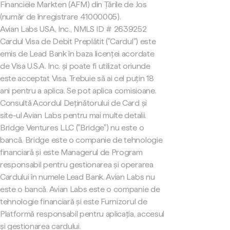
Financiële Markten (AFM) din Țările de Jos
(număr de înregistrare 41000005).
Avian Labs USA, Inc., NMLS ID # 2639252
Cardul Visa de Debit Preplătit ("Cardul") este
emis de Lead Bank în baza licenței acordate
de Visa U.S.A. Inc. și poate fi utilizat oriunde
este acceptat Visa. Trebuie să ai cel puțin 18
ani pentru a aplica. Se pot aplica comisioane.
Consultă Acordul Deținătorului de Card și
site-ul Avian Labs pentru mai multe detalii.
Bridge Ventures LLC ("Bridge") nu este o
bancă. Bridge este o companie de tehnologie
financiară și este Managerul de Program
responsabil pentru gestionarea și operarea
Cardului în numele Lead Bank. Avian Labs nu
este o bancă. Avian Labs este o companie de
tehnologie financiară și este Furnizorul de
Platformă responsabil pentru aplicația, accesul
și gestionarea cardului.