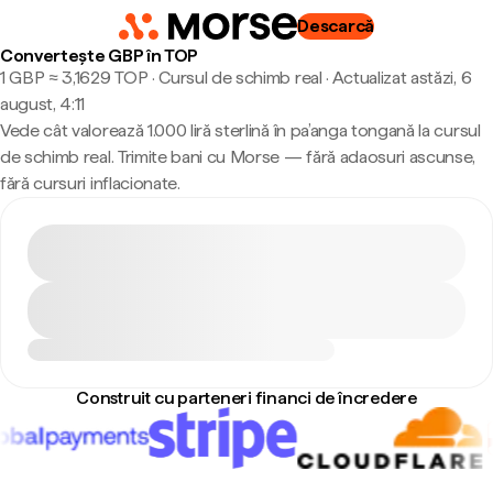
Descarcă
Convertește GBP în TOP
1 GBP ≈ 3,1629 TOP · Cursul de schimb real
·
Actualizat astăzi, 6
august, 4:11
Vede cât valorează 1.000 liră sterlină în pa’anga tongană la cursul
de schimb real. Trimite bani cu Morse — fără adaosuri ascunse,
fără cursuri inflacionate.
Construit cu parteneri financi de încredere