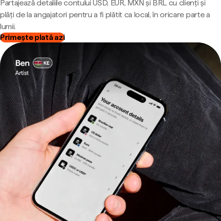
Partajează detaliile contului USD, EUR, MXN și BRL cu clienți și
plăți de la angajatori pentru a fi plătit ca local, în oricare parte a
lumii.
Primește plată azi