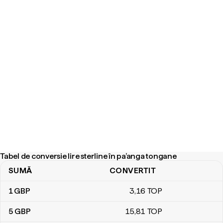
Tabel de conversie lire sterline în pa’anga tongane
SUMĂ
CONVERTIT
Tabel de conversie lire sterline în pa’anga tongane
1
GBP
3
,16
TOP
5
GBP
15
,81
TOP