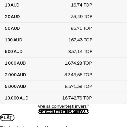
10
AUD
16
,74
TOP
20
AUD
33
,49
TOP
50
AUD
83
,71
TOP
100
AUD
167
,43
TOP
500
AUD
837
,14
TOP
1.000
AUD
1.674
,28
TOP
2.000
AUD
3.348
,55
TOP
5.000
AUD
8.371
,38
TOP
10.000
AUD
16.742
,76
TOP
Vrei să convertești invers?
Convertește TOP în AUD
PLĂȚI