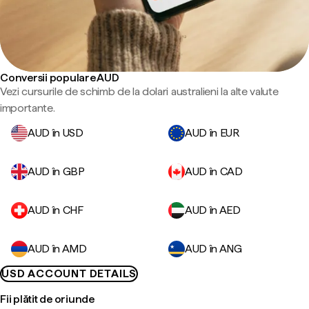
Conversii populare AUD
Vezi cursurile de schimb de la dolari australieni la alte valute
importante.
AUD în USD
AUD în EUR
AUD în GBP
AUD în CAD
AUD în CHF
AUD în AED
AUD în AMD
AUD în ANG
USD ACCOUNT DETAILS
Fii plătit de oriunde