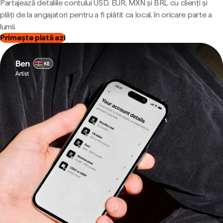
Partajează detaliile contului USD, EUR, MXN și BRL cu clienți și
plăți de la angajatori pentru a fi plătit ca local, în oricare parte a
lumii.
Primește plată azi