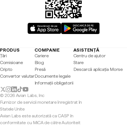
PRODUS
COMPANIE
ASISTENȚĂ
Țări
Cariere
Centru de ajutor
Comisioane
Blog
Stare
Cripto
Presă
Descarcă aplicația Morse
Convertor valutar
Documente legale
Informații obligatorii
© 2026 Avian Labs, Inc
Furnizor de servicii monetare înregistrat în
Statele Unite
Avian Labs este autorizată ca CASP în
conformitate cu MiCA de către Autoriteit