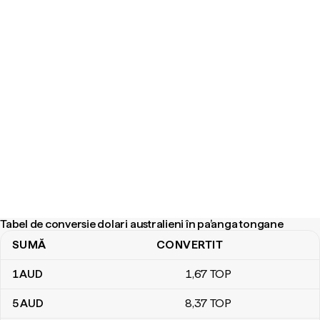
Tabel de conversie dolari australieni în pa’anga tongane
SUMĂ
CONVERTIT
Tabel de conversie dolari australieni în pa’anga tongane
1
AUD
1
,67
TOP
5
AUD
8
,37
TOP