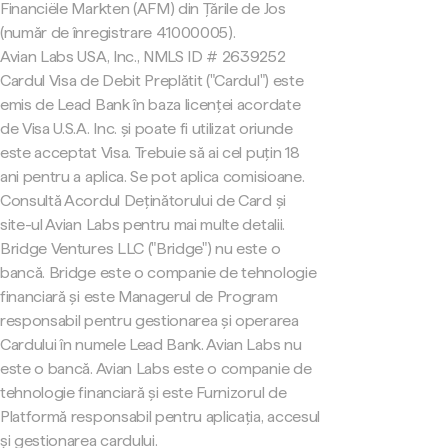
Financiële Markten (AFM) din Țările de Jos
(număr de înregistrare 41000005).
Avian Labs USA, Inc., NMLS ID # 2639252
Cardul Visa de Debit Preplătit ("Cardul") este
emis de Lead Bank în baza licenței acordate
de Visa U.S.A. Inc. și poate fi utilizat oriunde
este acceptat Visa. Trebuie să ai cel puțin 18
ani pentru a aplica. Se pot aplica comisioane.
Consultă Acordul Deținătorului de Card și
site-ul Avian Labs pentru mai multe detalii.
Bridge Ventures LLC ("Bridge") nu este o
bancă. Bridge este o companie de tehnologie
financiară și este Managerul de Program
responsabil pentru gestionarea și operarea
Cardului în numele Lead Bank. Avian Labs nu
este o bancă. Avian Labs este o companie de
tehnologie financiară și este Furnizorul de
Platformă responsabil pentru aplicația, accesul
și gestionarea cardului.