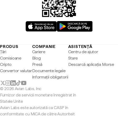
PRODUS
COMPANIE
ASISTENȚĂ
Țări
Cariere
Centru de ajutor
Comisioane
Blog
Stare
Cripto
Presă
Descarcă aplicația Morse
Convertor valutar
Documente legale
Informații obligatorii
© 2026 Avian Labs, Inc
Furnizor de servicii monetare înregistrat în
Statele Unite
Avian Labs este autorizată ca CASP în
conformitate cu MiCA de către Autoriteit