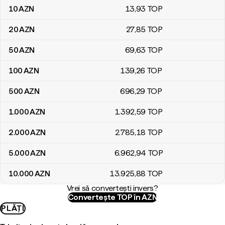
10
AZN
13
,93
TOP
20
AZN
27
,85
TOP
50
AZN
69
,63
TOP
100
AZN
139
,26
TOP
500
AZN
696
,29
TOP
1.000
AZN
1.392
,59
TOP
2.000
AZN
2.785
,18
TOP
5.000
AZN
6.962
,94
TOP
10.000
AZN
13.925
,88
TOP
Vrei să convertești invers?
Convertește TOP în AZN
PLĂȚI