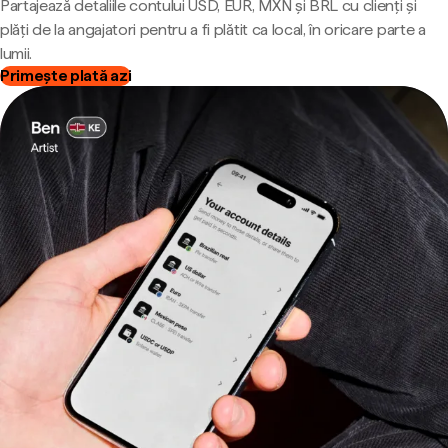
Partajează detaliile contului USD, EUR, MXN și BRL cu clienți și
plăți de la angajatori pentru a fi plătit ca local, în oricare parte a
lumii.
Primește plată azi