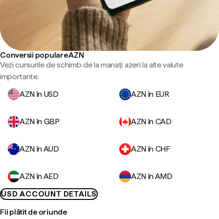
Conversii populare AZN
Vezi cursurile de schimb de la manați azeri la alte valute
importante.
AZN în USD
AZN în EUR
AZN în GBP
AZN în CAD
AZN în AUD
AZN în CHF
AZN în AED
AZN în AMD
USD ACCOUNT DETAILS
Fii plătit de oriunde