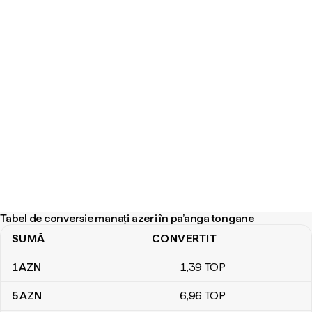
Tabel de conversie manați azeri în pa’anga tongane
SUMĂ
CONVERTIT
Tabel de conversie manați azeri în pa’anga tongane
1
AZN
1
,39
TOP
5
AZN
6
,96
TOP