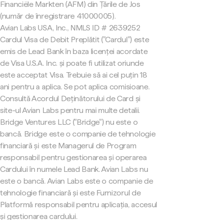
Financiële Markten (AFM) din Țările de Jos
(număr de înregistrare 41000005).
Avian Labs USA, Inc., NMLS ID # 2639252
Cardul Visa de Debit Preplătit ("Cardul") este
emis de Lead Bank în baza licenței acordate
de Visa U.S.A. Inc. și poate fi utilizat oriunde
este acceptat Visa. Trebuie să ai cel puțin 18
ani pentru a aplica. Se pot aplica comisioane.
Consultă Acordul Deținătorului de Card și
site-ul Avian Labs pentru mai multe detalii.
Bridge Ventures LLC ("Bridge") nu este o
bancă. Bridge este o companie de tehnologie
financiară și este Managerul de Program
responsabil pentru gestionarea și operarea
Cardului în numele Lead Bank. Avian Labs nu
este o bancă. Avian Labs este o companie de
tehnologie financiară și este Furnizorul de
Platformă responsabil pentru aplicația, accesul
și gestionarea cardului.