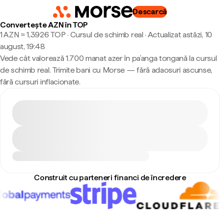
Descarcă
Convertește AZN în TOP
1 AZN ≈ 1,3926 TOP · Cursul de schimb real
·
Actualizat astăzi, 10
august, 19:48
Vede cât valorează 1.700 manat azer în pa’anga tongană la cursul
de schimb real. Trimite bani cu Morse — fără adaosuri ascunse,
fără cursuri inflacionate.
Construit cu parteneri financi de încredere