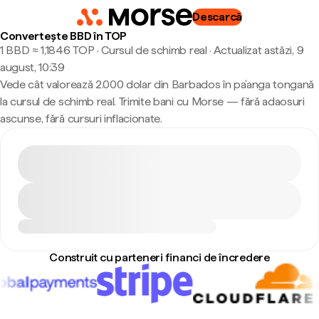
Descarcă
Convertește BBD în TOP
1 BBD ≈ 1,1846 TOP · Cursul de schimb real
·
Actualizat astăzi, 9
august, 10:39
Vede cât valorează 2.000 dolar din Barbados în pa’anga tongană
la cursul de schimb real. Trimite bani cu Morse — fără adaosuri
ascunse, fără cursuri inflacionate.
Construit cu parteneri financi de încredere