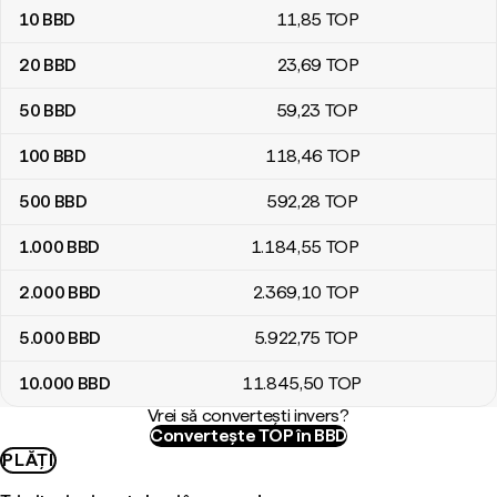
10
BBD
11
,85
TOP
20
BBD
23
,69
TOP
50
BBD
59
,23
TOP
100
BBD
118
,46
TOP
500
BBD
592
,28
TOP
1.000
BBD
1.184
,55
TOP
2.000
BBD
2.369
,10
TOP
5.000
BBD
5.922
,75
TOP
10.000
BBD
11.845
,50
TOP
Vrei să convertești invers?
Convertește TOP în BBD
PLĂȚI