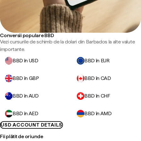
Conversii populare BBD
Vezi cursurile de schimb de la dolari din Barbados la alte valute
importante.
BBD în USD
BBD în EUR
BBD în GBP
BBD în CAD
BBD în AUD
BBD în CHF
BBD în AED
BBD în AMD
USD ACCOUNT DETAILS
Fii plătit de oriunde