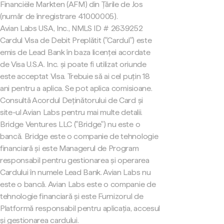
Financiële Markten (AFM) din Țările de Jos
(număr de înregistrare 41000005).
Avian Labs USA, Inc., NMLS ID # 2639252
Cardul Visa de Debit Preplătit ("Cardul") este
emis de Lead Bank în baza licenței acordate
de Visa U.S.A. Inc. și poate fi utilizat oriunde
este acceptat Visa. Trebuie să ai cel puțin 18
ani pentru a aplica. Se pot aplica comisioane.
Consultă Acordul Deținătorului de Card și
site-ul Avian Labs pentru mai multe detalii.
Bridge Ventures LLC ("Bridge") nu este o
bancă. Bridge este o companie de tehnologie
financiară și este Managerul de Program
responsabil pentru gestionarea și operarea
Cardului în numele Lead Bank. Avian Labs nu
este o bancă. Avian Labs este o companie de
tehnologie financiară și este Furnizorul de
Platformă responsabil pentru aplicația, accesul
și gestionarea cardului.