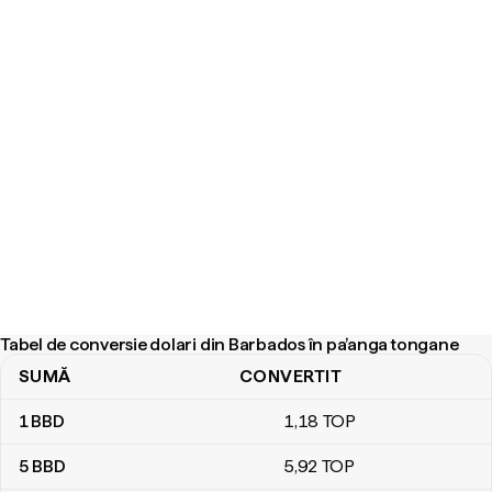
Tabel de conversie dolari din Barbados în pa’anga tongane
SUMĂ
CONVERTIT
Tabel de conversie dolari din Barbados în pa’anga tongane
1
BBD
1
,18
TOP
5
BBD
5
,92
TOP