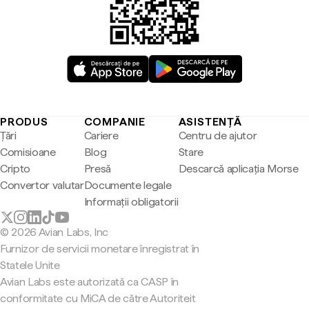
PRODUS
COMPANIE
ASISTENȚĂ
Țări
Cariere
Centru de ajutor
Comisioane
Blog
Stare
Cripto
Presă
Descarcă aplicația Morse
Convertor valutar
Documente legale
Informații obligatorii
© 2026 Avian Labs, Inc
Furnizor de servicii monetare înregistrat în
Statele Unite
Avian Labs este autorizată ca CASP în
conformitate cu MiCA de către Autoriteit