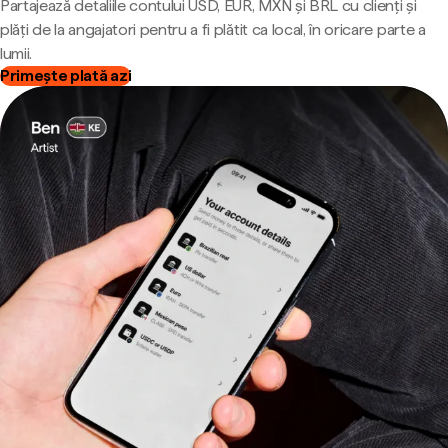
Partajează detaliile contului USD, EUR, MXN și BRL cu clienți și
plăți de la angajatori pentru a fi plătit ca local, în oricare parte a
lumii.
Primește plată azi