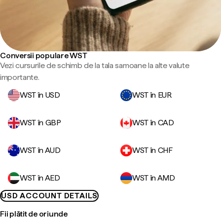
Conversii populare WST
Vezi cursurile de schimb de la tala samoane la alte valute
importante.
WST în USD
WST în EUR
WST în GBP
WST în CAD
WST în AUD
WST în CHF
WST în AED
WST în AMD
USD ACCOUNT DETAILS
Fii plătit de oriunde