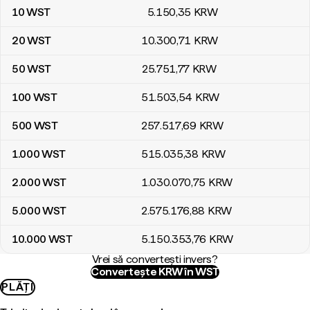
10
WST
5.150
,35
KRW
20
WST
10.300
,71
KRW
50
WST
25.751
,77
KRW
100
WST
51.503
,54
KRW
500
WST
257.517
,69
KRW
1.000
WST
515.035
,38
KRW
2.000
WST
1.030.070
,75
KRW
5.000
WST
2.575.176
,88
KRW
10.000
WST
5.150.353
,76
KRW
Vrei să convertești invers?
Convertește KRW în WST
PLĂȚI