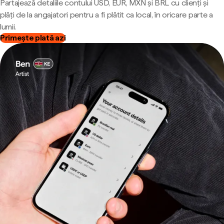
Partajează detaliile contului USD, EUR, MXN și BRL cu clienți și
plăți de la angajatori pentru a fi plătit ca local, în oricare parte a
lumii.
Primește plată azi