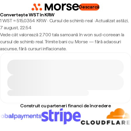
Descarcă
Convertește WST în KRW
1 WST ≈ 515,0354 KRW · Cursul de schimb real
·
Actualizat astăzi,
7 august, 22:54
Vede cât valorează 2.700 tala samoană în won sud-coreean la
cursul de schimb real. Trimite bani cu Morse — fără adaosuri
ascunse, fără cursuri inflacionate.
Construit cu parteneri financi de încredere