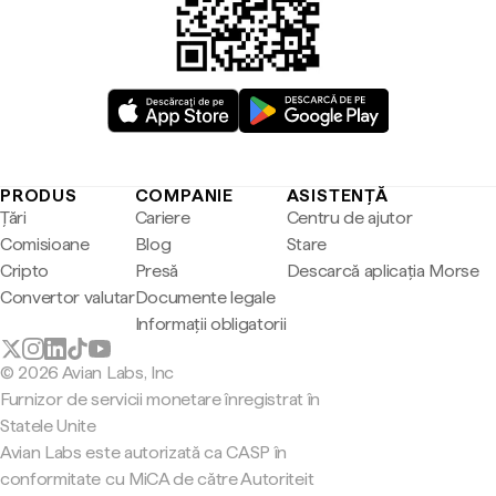
PRODUS
COMPANIE
ASISTENȚĂ
Țări
Cariere
Centru de ajutor
Comisioane
Blog
Stare
Cripto
Presă
Descarcă aplicația Morse
Convertor valutar
Documente legale
Informații obligatorii
© 2026 Avian Labs, Inc
Furnizor de servicii monetare înregistrat în
Statele Unite
Avian Labs este autorizată ca CASP în
conformitate cu MiCA de către Autoriteit