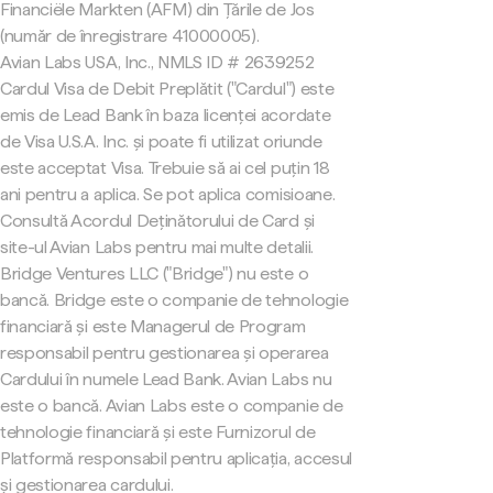
Financiële Markten (AFM) din Țările de Jos
(număr de înregistrare 41000005).
Avian Labs USA, Inc., NMLS ID # 2639252
Cardul Visa de Debit Preplătit ("Cardul") este
emis de Lead Bank în baza licenței acordate
de Visa U.S.A. Inc. și poate fi utilizat oriunde
este acceptat Visa. Trebuie să ai cel puțin 18
ani pentru a aplica. Se pot aplica comisioane.
Consultă Acordul Deținătorului de Card și
site-ul Avian Labs pentru mai multe detalii.
Bridge Ventures LLC ("Bridge") nu este o
bancă. Bridge este o companie de tehnologie
financiară și este Managerul de Program
responsabil pentru gestionarea și operarea
Cardului în numele Lead Bank. Avian Labs nu
este o bancă. Avian Labs este o companie de
tehnologie financiară și este Furnizorul de
Platformă responsabil pentru aplicația, accesul
și gestionarea cardului.