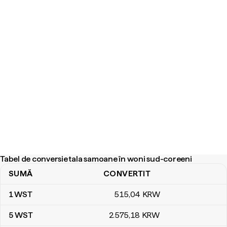
Tabel de conversie tala samoane în woni sud-coreeni
SUMĂ
CONVERTIT
Tabel de conversie tala samoane în woni sud-coreeni
1
WST
515
,04
KRW
5
WST
2.575
,18
KRW