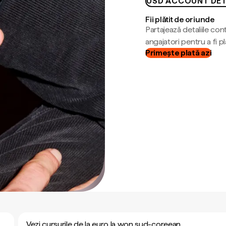
USD ACCOUNT DET
Fii plătit de oriunde
Partajează detaliile cont
angajatori pentru a fi plă
Primește plată azi
Vezi cursurile de la euro la won sud-coreean