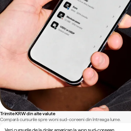
Trimite KRW din alte valute
Compară cursurile spre woni sud-coreeni din întreaga lume.
Vezi cursurile de la dolar american la won sud-coreean