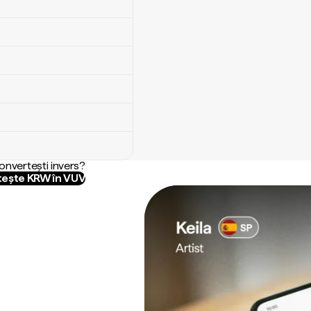
convertești invers?
ește KRW în VUV