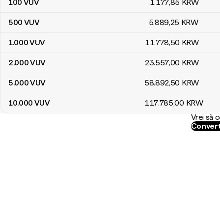
100
VUV
1.177
,85
KRW
500
VUV
5.889
,25
KRW
1.000
VUV
11.778
,50
KRW
2.000
VUV
23.557
,00
KRW
5.000
VUV
58.892
,50
KRW
10.000
VUV
117.785
,00
KRW
Vrei să 
Convert