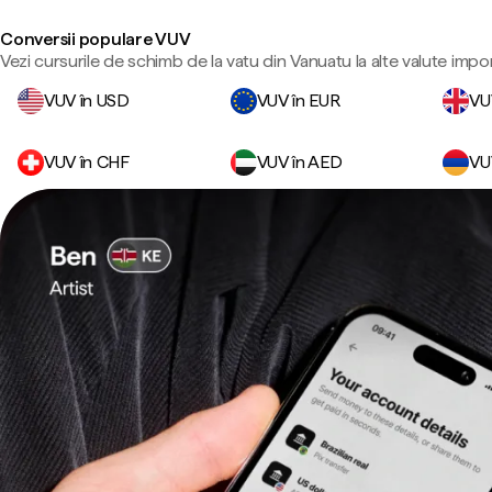
Conversii populare VUV
Vezi cursurile de schimb de la vatu din Vanuatu la alte valute impo
VUV în USD
VUV în EUR
VU
VUV în CHF
VUV în AED
VU