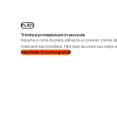
PLĂȚI
Trimite și primește bani în secunde
Împarte o notă de plată, plătește un prieten, trimite d
mexicană sau braziliană. Fără taxe ascunse sau marje 
Deschide-ți contul gratuit