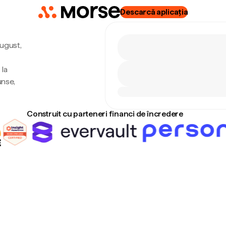
Descarcă aplicația
august,
la
unse,
Construit cu parteneri financi de încredere