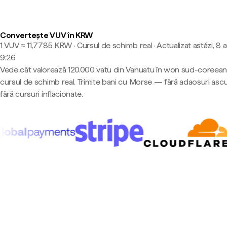
Convertește VUV în KRW
1 VUV ≈ 11,7785 KRW · Cursul de schimb real
·
Actualizat astăzi, 8 
9:26
Vede cât valorează 120.000 vatu din Vanuatu în won sud-coreean 
cursul de schimb real. Trimite bani cu Morse — fără adaosuri asc
fără cursuri inflacionate.