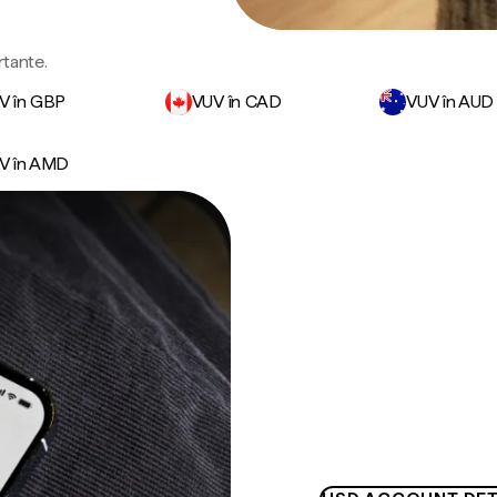
rtante.
V în GBP
VUV în CAD
VUV în AUD
V în AMD