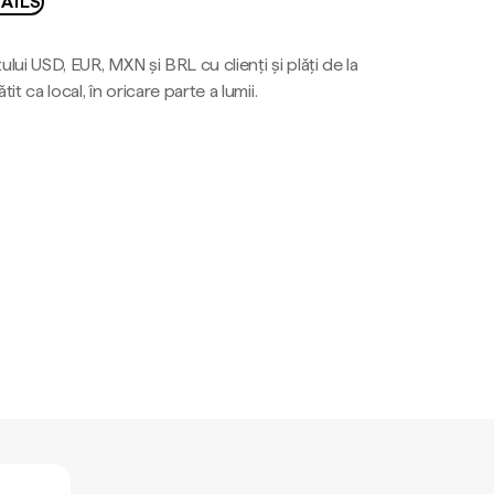
AILS
ului USD, EUR, MXN și BRL cu clienți și plăți de la
tit ca local, în oricare parte a lumii.