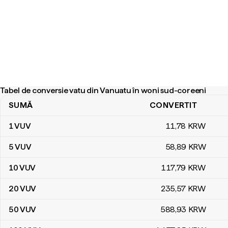
Tabel de conversie vatu din Vanuatu în woni sud-coreeni
SUMĂ
CONVERTIT
Tabel de conversie vatu din Vanuatu în woni sud-coreeni
1
VUV
11
,78
KRW
5
VUV
58
,89
KRW
10
VUV
117
,79
KRW
20
VUV
235
,57
KRW
50
VUV
588
,93
KRW