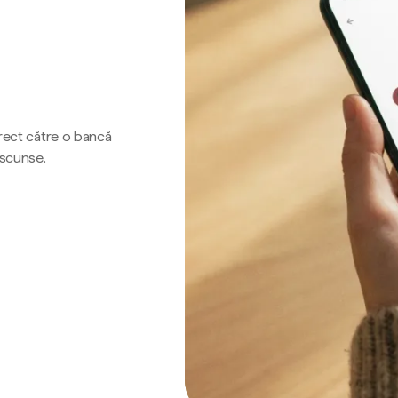
irect către o bancă
ascunse.