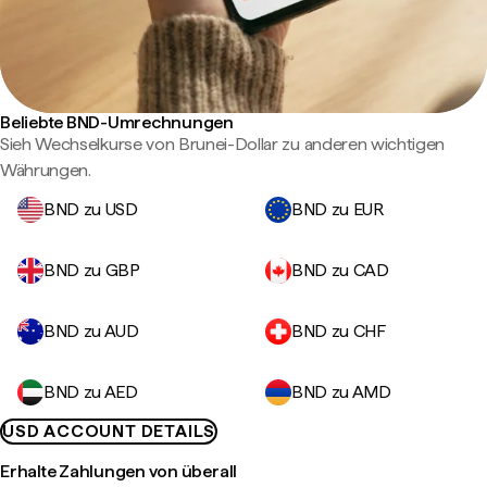
Beliebte BND-Umrechnungen
Sieh Wechselkurse von Brunei-Dollar zu anderen wichtigen
Währungen.
BND zu USD
BND zu EUR
BND zu GBP
BND zu CAD
BND zu AUD
BND zu CHF
BND zu AED
BND zu AMD
USD ACCOUNT DETAILS
Erhalte Zahlungen von überall