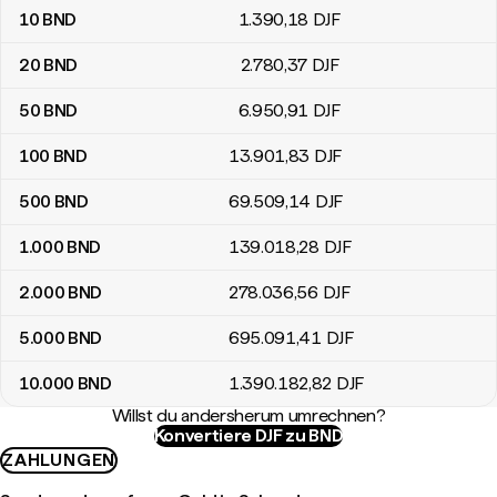
10
BND
1.390
,18
DJF
20
BND
2.780
,37
DJF
50
BND
6.950
,91
DJF
100
BND
13.901
,83
DJF
500
BND
69.509
,14
DJF
1.000
BND
139.018
,28
DJF
2.000
BND
278.036
,56
DJF
5.000
BND
695.091
,41
DJF
10.000
BND
1.390.182
,82
DJF
Willst du andersherum umrechnen?
Konvertiere DJF zu BND
ZAHLUNGEN