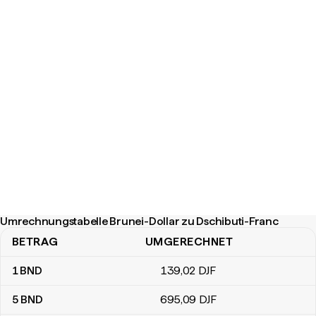
Umrechnungstabelle Brunei-Dollar zu Dschibuti-Franc
BETRAG
UMGERECHNET
Umrechnungstabelle Brunei-Dollar zu Dschibuti-Franc
1
BND
139
,02
DJF
5
BND
695
,09
DJF