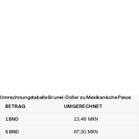
Umrechnungstabelle Brunei-Dollar zu Mexikanische Pesos
BETRAG
UMGERECHNET
Umrechnungstabelle Brunei-Dollar zu Mexikanische Pesos
1
BND
13
,46
MXN
5
BND
67
,30
MXN