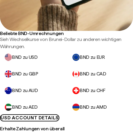
Beliebte BND-Umrechnungen
Sieh Wechselkurse von Brunei-Dollar zu anderen wichtigen
Währungen.
BND zu USD
BND zu EUR
BND zu GBP
BND zu CAD
BND zu AUD
BND zu CHF
BND zu AED
BND zu AMD
USD ACCOUNT DETAILS
Erhalte Zahlungen von überall