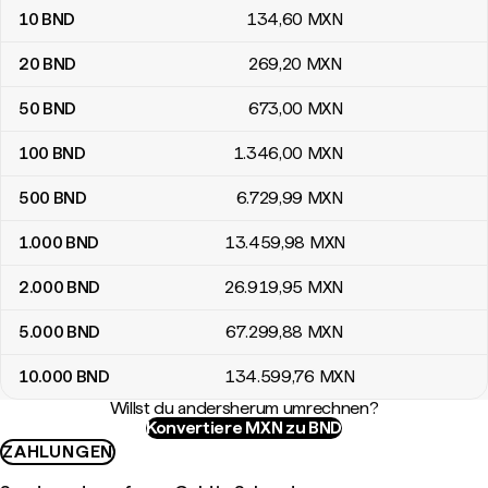
10
BND
134
,60
MXN
20
BND
269
,20
MXN
50
BND
673
,00
MXN
100
BND
1.346
,00
MXN
500
BND
6.729
,99
MXN
1.000
BND
13.459
,98
MXN
2.000
BND
26.919
,95
MXN
5.000
BND
67.299
,88
MXN
10.000
BND
134.599
,76
MXN
Willst du andersherum umrechnen?
Konvertiere MXN zu BND
ZAHLUNGEN