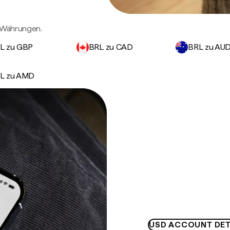
n Währungen.
L zu GBP
BRL zu CAD
BRL zu AU
L zu AMD
USD ACCOUNT DET