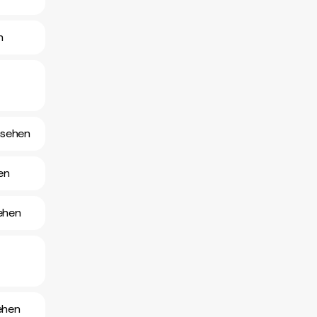
n
nsehen
en
ehen
ehen