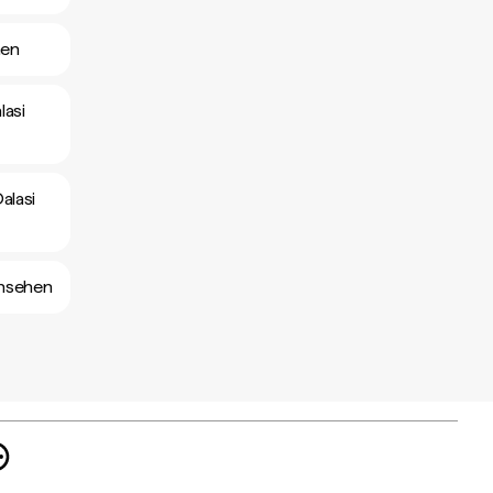
hen
lasi
alasi
ansehen