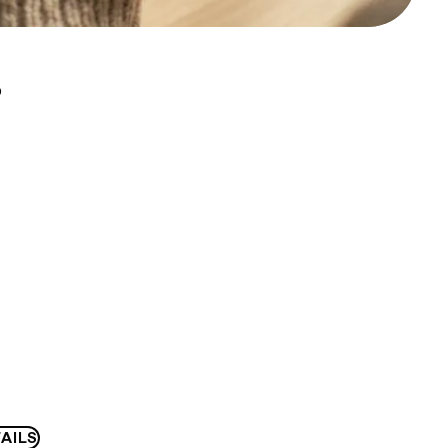
D
AILS