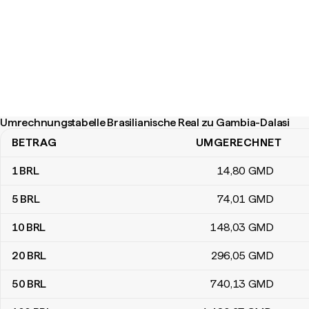
Umrechnungstabelle Brasilianische Real zu Gambia-Dalasi
BETRAG
UMGERECHNET
Umrechnungstabelle Brasilianische Real zu Gambia-Dalasi
1
BRL
14
,80
GMD
5
BRL
74
,01
GMD
10
BRL
148
,03
GMD
20
BRL
296
,05
GMD
50
BRL
740
,13
GMD