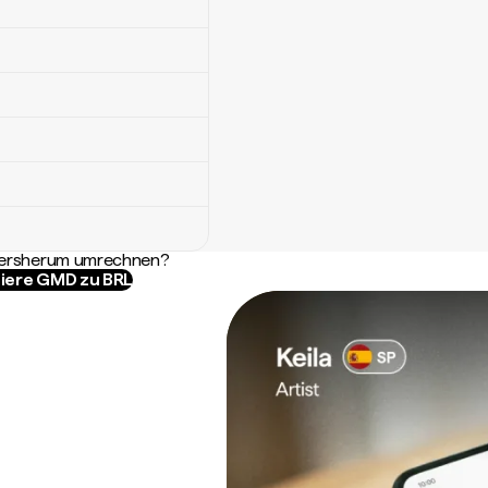
ndersherum umrechnen?
iere GMD zu BRL