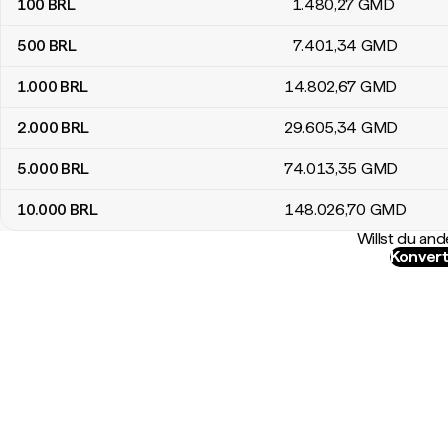
100
BRL
1.480
,27
GMD
500
BRL
7.401
,34
GMD
1.000
BRL
14.802
,67
GMD
2.000
BRL
29.605
,34
GMD
5.000
BRL
74.013
,35
GMD
10.000
BRL
148.026
,70
GMD
Willst du a
Konvert