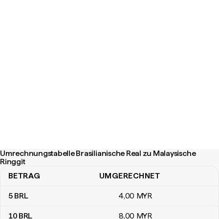
Umrechnungstabelle Brasilianische Real zu Malaysische
Ringgit
BETRAG
UMGERECHNET
Umrechnungstabelle Brasilianische Real zu Malaysische Ringgit
5
BRL
4
,00
MYR
10
BRL
8
,00
MYR