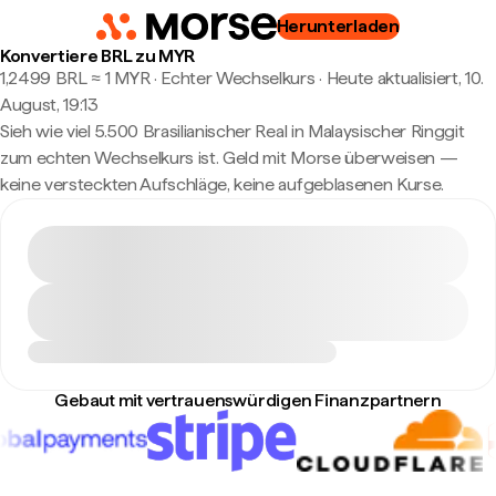
Herunterladen
Konvertiere BRL zu MYR
1,2499 BRL ≈ 1 MYR · Echter Wechselkurs
·
Heute aktualisiert, 10.
August, 19:13
Sieh wie viel 5.500 Brasilianischer Real in Malaysischer Ringgit
zum echten Wechselkurs ist. Geld mit Morse überweisen —
keine versteckten Aufschläge, keine aufgeblasenen Kurse.
Gebaut mit vertrauenswürdigen Finanzpartnern