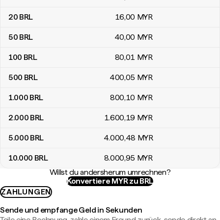
20
BRL
16
,00
MYR
50
BRL
40
,00
MYR
100
BRL
80
,01
MYR
500
BRL
400
,05
MYR
1.000
BRL
800
,10
MYR
2.000
BRL
1.600
,19
MYR
5.000
BRL
4.000
,48
MYR
10.000
BRL
8.000
,95
MYR
Willst du andersherum umrechnen?
Konvertiere MYR zu BRL
ZAHLUNGEN
Sende und empfange Geld in Sekunden
Teile eine Rechnung, zahle einem Freund zurück, sende direkt an