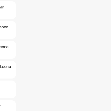
her
Leone
Leone
 Leone
r