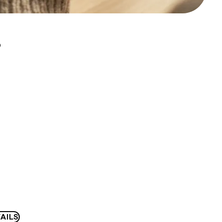
D
AILS