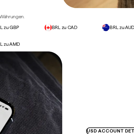
n Währungen.
L zu GBP
BRL zu CAD
BRL zu AU
L zu AMD
USD ACCOUNT DET