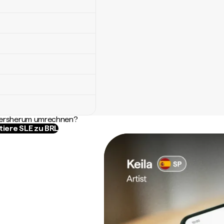
ndersherum umrechnen?
tiere SLE zu BRL