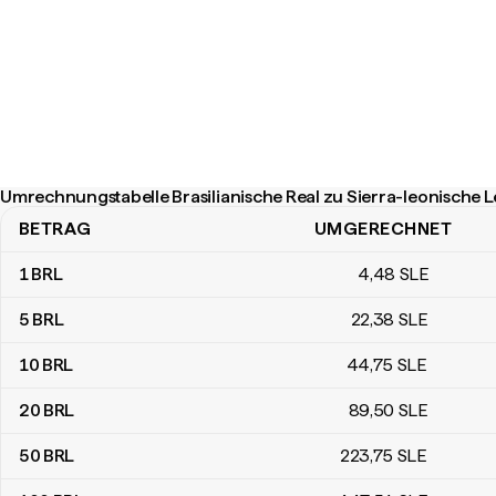
Umrechnungstabelle Brasilianische Real zu Sierra-leonische 
BETRAG
UMGERECHNET
Umrechnungstabelle Brasilianische Real zu Sierra-leonische Leon
1
BRL
4
,48
SLE
5
BRL
22
,38
SLE
10
BRL
44
,75
SLE
20
BRL
89
,50
SLE
50
BRL
223
,75
SLE