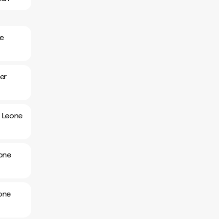
ne
er
r Leone
eone
eone