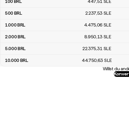
100
BRL
447
,51
SLE
500
BRL
2.237
,53
SLE
1.000
BRL
4.475
,06
SLE
2.000
BRL
8.950
,13
SLE
5.000
BRL
22.375
,31
SLE
10.000
BRL
44.750
,63
SLE
Willst du a
Konver