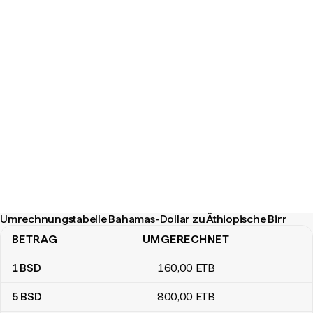
Umrechnungstabelle Bahamas-Dollar zu Äthiopische Birr
BETRAG
UMGERECHNET
Umrechnungstabelle Bahamas-Dollar zu Äthiopische Birr
1
BSD
160
,00
ETB
5
BSD
800
,00
ETB