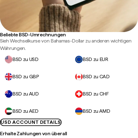
Beliebte BSD-Umrechnungen
Sieh Wechselkurse von Bahamas-Dollar zu anderen wichtigen
Währungen.
BSD zu USD
BSD zu EUR
BSD zu GBP
BSD zu CAD
BSD zu AUD
BSD zu CHF
BSD zu AED
BSD zu AMD
USD ACCOUNT DETAILS
Erhalte Zahlungen von überall